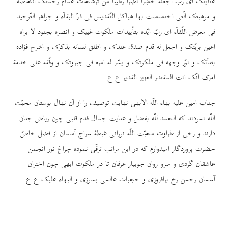
عنایتک ای ربّ اجعله خَضِراً نَضِراً رطیباً من ترشّحات غمام رحمتک الخاصّه
و موهبتک الّتی اختصصت بها هیاکل التّقدیس فی ذرّ البقآء و جواهر التّوحید
فی معرض اللّقآء ای ربّ ایّده بتأییدات ملکوت غیبک و انصره بجنود لا یراه
اعین بریّتک و اجعل له قدم صدق عندک و اطلق لسانه بذکرک و اشرح فؤاده
بثنآئک و نوّر وجهه فی ملکوتک و یسّر له امره فی جبروتک و وفّقه علی خدمة
امرک انّک انت المقتدر العزیز القدیر ع ع
جناب امین علیه بهاء اللّه الابهی نهایت توصیف را از آن نهال بوستان محبّت
اللّه نمودند که الحمد للّه بفضل و عنایت جمال قدم قلبی چون ریاض جنان
دارند و رخی از طراوت محبّت اللّه نورانی غبطۀ سراج آسمان از فضل خاصّ
حضرت پروردگار امیدوارم که در این مراتب ترقّی نموده چراغ نور انجمن
عاشقان گردی و سرو روان جویبار عرفان تا در ملکوت ابهی چون اختران
آسمان رحمن رخ برافروزی و حجبات عالمی بسوزی و البهاء علیک ع ع