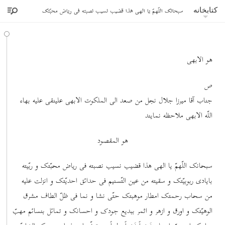
سبحانک اللّهمّ یا الهی هذا قضیب نسیب نصبته فی ریاض محبّتک
کتابخانه
هو الابهی
ص
جناب آقا میرزا جلال نجل من صعد الی الملکوت الابهی علینقی علیه بهاء
اللّه الابهی ملاحظه نمایند
هو المقصود
سبحانک اللّهمّ یا الهی هذا قضیب نسیب نصبته فی ریاض محبّتک و ربّیته
بایادی ربوبیّتک و سقیته من عین التّسنیم فی حدائق احدیّتک و انزلت علیه
من سحاب رحمتک امطار موهبتک حتّی نشا و نما فی ظلّ الطاف مشرق
الوهیّتک و اورق و ازهر و اثمر ببدیع جودک و احسانک و تمائل بنسائم مهبّ