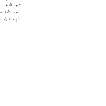
الایجاد انّه خیر ا
بنفحات اللّه المعطّ
تقدّم بعبدالبهآء مکت