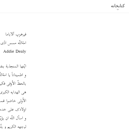
کتابخانه
فیرهوپ آلاباما
امة‌اللّه مسس ادّی
Addie Dealy
ایّتها المنجذبة بن
و اطمیناناً یا امة
بالحظّ الأوفی فکیف
هی الهدایه الکبری
الأولی خاضوا غمار ا
اولادک علی خدمة کل
و اسأل اللّه ان یؤیّ
لوجهه الکریم و بل