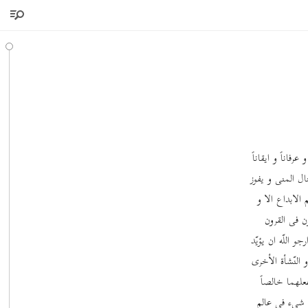
فاناً و ایقاناً
نال المنی و یفوز
 الابداع الا و
ن فی القرون
و اللّه ان یؤیّد
 النّشأة الأخری
یجعلهما خالصاً
ّ شیء فی عالم