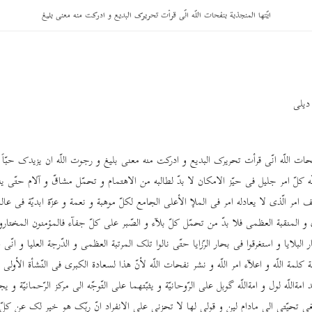
ایّتها المنجذبة بنفحات اللّه انّی قرأت تحریرک البدیع و ادرکت منه معنی بلیغ
 دیلی
فحات اللّه انّی قرأت تحریرک البدیع و ادرکت منه معنی بلیغ و رجوت اللّه ان یزیدک حبّاً و عر
‌اللّه کلّ امر جلیل فی حیّز الامکان لا بدّ لطالبه من الاهتمام و تحمّل مشاقّ و آلام حتّی ی
 امر الّذی لا یعادله امر فی الملإ الأعلی الجامع لکلّ موهبة و نعمة و عزّة ابدیّة فی عالم
 و المنقبة العظمی فلا بدّ من تحمّل کلّ بلآء و الصّبر علی کلّ جفآء فالمؤمنون المختارو
لبلایا و استغرقوا فی بحار الرّزایا حتّی نالوا تلک المرتبة العظمی و الدّرجة العلیا و انّی ارج
مة اللّه و اعلآء امر اللّه و نشر نفحات اللّه لأنّ هذا لسعادة الکبری فی النّشأة الأولی و
د امة‌اللّه لول و امة‌اللّه گوبل علی الرّوحانیّة و یثبّتهما علی التّوجّه الی مرکز الرّحمانیّة و 
ّغی تحیّتی الی مادام لین و قولی لها لا تحزنی علی الانفراد انّ ربّک هو خیر لک عن کل