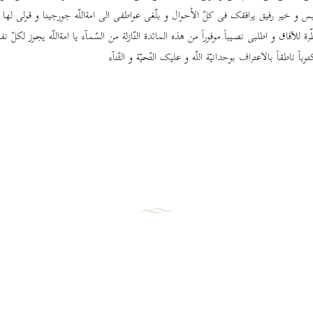
نیس و خیر رفیق یرافقک فی کلّ الأحوال و بلّغی عواطفی الی امة‌اللّه جورجینا و قولی لها ابش
رة للآفاق و اطلبی نصیباً موفوراً من هذه المائدة النّازلة من السّمآء یا امة‌اللّه یجوز لکلّ ن
وباً ناطقاً بالاعتراف بوحدانیّة اللّه و علیک التّحیّة و الثّنآء