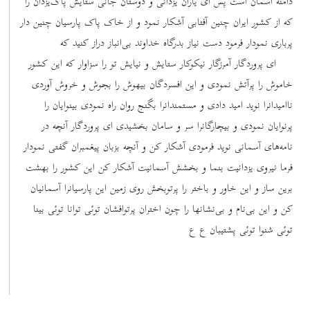
دامنۀ آسمان است پس ای یاران یزدانی و دوستان جانی ستایش پاک‌یزدان را
که از کشور ایران چنین آفتابی آشکار نمود و از خاک پاک پارسیان چنین دار
پرباری نمودار فرمود دست نیاز بدرگاه خداوند بی‌انباز دراز کنید که
ای پروردگار آمرزگار نیکوکار ستایش و نیایش تو را سزاوار که این کشور
خاموش را پرآتش نمودی و این افسردگان بیهوش را بجوش و خروش آوردی
ناامیدانرا نوید امید دادی و مستمندانرا بگنج روان راه نمودی بینوایان را
پرنوایان نمودی و بیچارگانرا سر و سامان بخشیدی ای پروردگار آنچه در
نامه‌های آسمانی نوید فرمودی آشکار کن و آنچه بزبان پیغمبران گفتی نمودار
فرما نیروی یزدانیت بنما و بخشش آسمانیت آشکار کن این کشور را بهشت
برین ساز و این خاور و باختر را پرتوبخش روی زمین این پارسیانرا آسمانیان
کن و این بی‌نام و بی‌نشانها را چون اختران پرتوافشان توئی توانا توئی بینا
توئی شنوا توئی پشتیبان ع ع