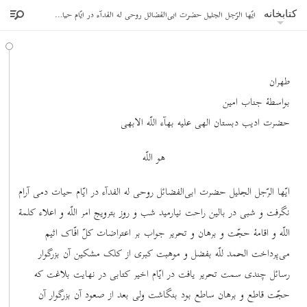
ایّها الرّجل الجلیل حضرت ابی‌الفضائل روحی له الفدآء در ایّام حیات دمی آرام نگرفت
کتابخانه
طهران
بواسطۀ جناب امین
حضرت ادیب دبستان الهی علیه بهآء اللّه الابهی
هو اللّه
ایّها الرّجل الجلیل حضرت ابی‌الفضائل روحی له الفدآء در ایّام حیات دمی آرام
نگرفت و شبی در بالین راحت نیارمید شب و روز بترویج امر اللّه و اعلاء کلمة
اللّه و اقامۀ حجّت و برهان و تحریر جواب بر اعتراضات کلّ افّاک اثیم
می‌پرداخت الحمد للّه بفضل و موهبت کبری از کلک مشکین آن بزرگوار
رسائل چندی سمت تحریر یافت در ایّام اخیر کتابی در نهایت بلاغت که
حجّت قاطع و برهان ساطع بود بنگاشت ولی بعد از صعود آن بزرگوار آن