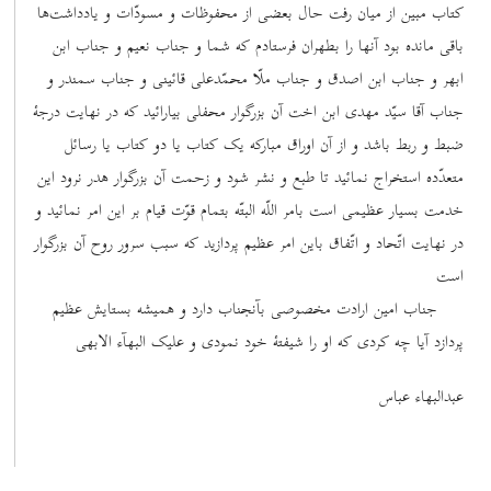
کتاب مبین از میان رفت حال بعضی از محفوظات و مسودّات و یادداشت‌ها
باقی مانده بود آنها را بطهران فرستادم که شما و جناب نعیم و جناب ابن
ابهر و جناب ابن اصدق و جناب ملّا محمّدعلی قائینی و جناب سمندر و
جناب آقا سیّد مهدی ابن اخت آن بزرگوار محفلی بیارائید که در نهایت درجۀ
ضبط و ربط باشد و از آن اوراق مبارکه یک کتاب یا دو کتاب یا رسائل
متعدّده استخراج نمائید تا طبع و نشر شود و زحمت آن بزرگوار هدر نرود این
خدمت بسیار عظیمی است بامر اللّه البتّه بتمام قوّت قیام بر این امر نمائید و
در نهایت اتّحاد و اتّفاق باین امر عظیم پردازید که سبب سرور روح آن بزرگوار
است
جناب امین ارادت مخصوصی بآنجناب دارد و همیشه بستایش عظیم
پردازد آیا چه کردی که او را شیفتۀ خود نمودی و علیک البهآء الابهی
عبدالبهاء عباس