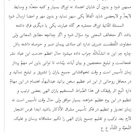
ممهور شود و بدون آن شایان اعتماد نه اوراق بسیار و کتبه متعدّد و وسایط
لایعدّ و لایحصی شاید اتّفاقاً یکی سهو نماید و بدون مهر و امضا ارسال شود
المسئلة الثّانیة اوراق منتشره هر گاه عبارت یکی با دیگری فرق داشته
باشد اگر متخالف المعنی بود سؤال شود و اگر چنانچه مطابق المعانی ولی
متفاوت اللّفظست ضرری ندارد ای منادی پیمان صبر و حوصله داشته باش
چاره جز این نه انشآءاللّه جواب داده میشود حال اعظم خدمت این عباد نشر
نفحاتست و تبلیغ محتجبین و بیان آیات بیّنات تا توانی باین امر مهمّ پرداز
زمان تأسیس است و وقت تخم‌افشانی جمیع یاران را تشویق بر تبلیغ نمائید و
در محافل روحانی از این امر عظیم سخن برانید عبدالبهآء اهتمام در این مهامّ
دارد اتّبع اثر رفیقک فی هذا الصّراط المستقیم یاران الهی بعضی ترتیب و
تنظیم در این یوم عظیم خواهند بسیار موافق ولی حال وقت تأسیس است نه
زمان تعدیل و تنظیم در فکر تأسیس مشرق‌ الأذکار باشید ابتدا غرس اشجار
لازم بعد ترکیب و تقلیم جمیع یاران الهی را تکبیر مشتاقانه برسان و علیک
التّحیّة و الثّنآء ع ع