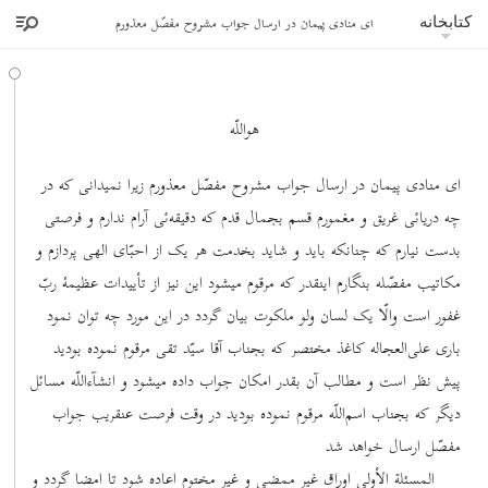
ای منادی پیمان در ارسال جواب مشروح مفصّل معذورم
کتابخانه
هواللّه
ای منادی پیمان در ارسال جواب مشروح مفصّل معذورم زیرا نمیدانی که در
چه دریائی غریق و مغمورم قسم بجمال قدم که دقیقه‌ئی آرام ندارم و فرصتی
بدست نیارم که چنانکه باید و شاید بخدمت هر یک از احبّای الهی پردازم و
مکاتیب مفصّله بنگارم اینقدر که مرقوم میشود این نیز از تأییدات عظیمۀ ربّ
غفور است والّا یک لسان ولو ملکوت بیان گردد در این مورد چه توان نمود
باری علی‌العجاله کاغذ مختصر که بجناب آقا سیّد تقی مرقوم نموده بودید
پیش نظر است و مطالب آن بقدر امکان جواب داده میشود و انشآءاللّه مسائل
دیگر که بجناب اسم‌اللّه مرقوم نموده بودید در وقت فرصت عنقریب جواب
مفصّل ارسال خواهد شد
المسئلة الأولی اوراق غیر ممضی و غیر مختوم اعاده شود تا امضا گردد و