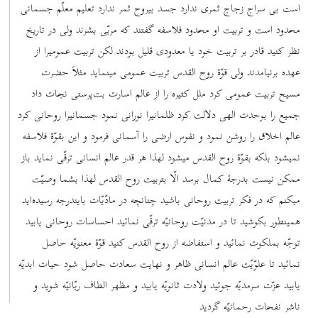
است بی سراج زجاج ثمری ندارد جسد بیروح ثمر ندارد تعلیم معلّم جسمانی
محدود است و تربیت او محدود فلاسفه گفتند که مربّی بشرند ولی در تاریخ
نظر کنید قادر بر تربیت خود یا معدودی قلیل بودند لکن تربیت عمومیرا از
عهده برنیامدند ولی قوّۀ روح القدس تربیت عمومی مینماید مثلاً حضرت
مسیح تربیت عمومی کرد ملل کثیره را از عالم اسارت بت‌پرستی نجات داد
جمیع را بوحدت الهی دلالت کرد ظلمانیرا نورانی نمود جسمانیرا روحانی کرد
عالم اخلاق را روشن نمود و نفوس ارضی را آسمانی فرمود و این بقوّۀ فلاسفه
نمیشود بلکه بقوّۀ روح القدس میشود لهذا هر قدر عالم انسانی ترقّی نماید باز
ممکن نیست بدرجۀ کمال برسد الّا بتربیت روح القدس لهذا بشما وصیّت
میکنم که در فکر تربیت روحانی باشید چنانچه در مادّیّات بایندرجه رسیده‌اید
همینطور بکوشید تا در مدنیّت روحانیّه ترقّی نمائید احساسات روحانی یابید
توجّه بملکوت نمائید و استفاضه از روح القدس کنید قوّۀ معنویّه حاصل
نمائید تا علوّیّت عالم انسانی ظاهر و نهایت سعادت حاصل شود حیات ابدیّه
یابید عزّت سرمدیّه جوئید ولادت ثانویّه یابید و مظهر الطاف ربّانیّه شوید و
ناشر نفحات رحمانیّه گردید