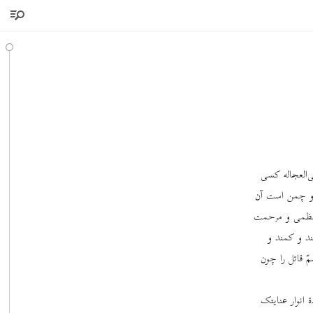
ی‌العجاله کسی
 و چمن است آن
 عظمی و مرحمت
ند و کمند و
ّ قاتل را چون
انوار عنایتک