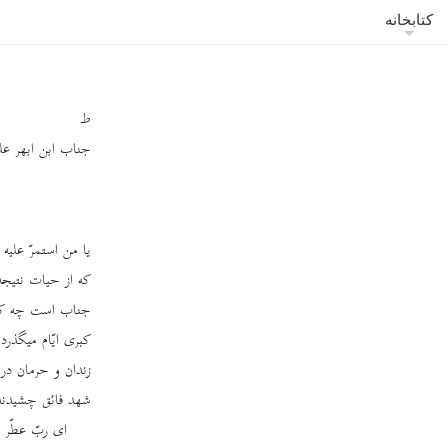
کتابخانه
ط
جناب ابن ابهر علیه
یا من استمرّ علیه
که از حیات نتیج
جناب است چه که
کبری ایّام میگذر
زندان و حرمان در 
شهد فائق چشیدند
ای ربّ عطّر 