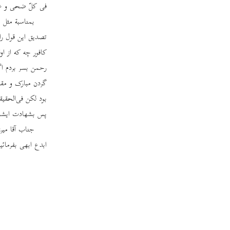
فی کلّ ضحی و عش
بمناسبة مثل 
تصدیق این قول را 
کافور چه که از ا
رحمن بسر بردم ا
گردن مبارک و مقد
بود لکن فی‌الحقی
پس بشهادت ایشان 
جناب آقا میرزا
ابدع ابهی بفرمائ