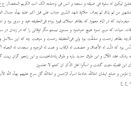
یّ لیکون له سلوة فی ضیقه و سجنه و انس فی وحشته انّک انت الکریم المفضال ع‌ع
مشهور من لم یذق لم یعرف حلاوة شهد السّرور جناب علی قبل اکبر علیه بهآء جمال ال
میفرمایند که در ایّام معهود که بظاهر مبتلای قیود بودم فی‌الحقیقه عید و سرور بود و 
وقات حیات که مرور نمود هیچ خوشنود و ممنون نیستم مگر اوقاتی را که در زندان در 
گرچه بظاهر زحمت و مشقّت بود ولی فی‌الحقیقه رحمت و موهبت چه که این سلاسل و 
ّس بود که ذلّت له الأعناق و خضعت له الرّقاب و عنت له الوجوه و سجدت له الجباه اگ
قه رشک عقد اللّآل و این طوق حدید یاره و طوق پادشاهیست و این زنجیر گران زینت گ
این قضیّه مثبت گشت و اسألوا اهل الذّکر ان کنتم لا تعلمون
 مؤمن و ضلع ایشان امة‌اللّه خادمۀ اسرآء الرّحمن و امة‌اللّه گل سرخ علیهم بهآء اللّه الأب
ید ع ع