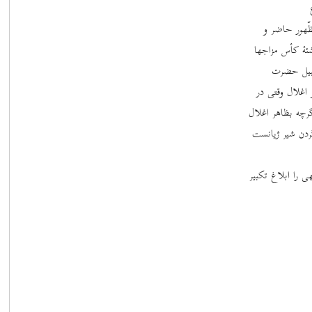
ظّهور حاضر و
نشئۀ کأس مزاجها
سبیل حضرت
اغلال وقتی در
رچه بظاهر اغلال
ردن شیر ژیانست
هی را ابلاغ تکبیر