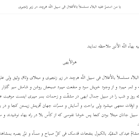
یا من استمرّ علیه البلآء مسلسلاً بالأغلال فی سبیل اللّه هرچند در زیر زنجیری
 بهآء اللّه الأنور ملاحظه نمایند
هوالأبهی
 البلآء مسلسلاً بالأغلال فی سبیل اللّه هرچند در زیر زنجیری و مبتلای وثاق وثیق ولی عل
ه و ثمر میبرد و از وجود خویش سود و منفعت میبرد صبحش روشن و شامش سیر گلزار
 روز و شب را در سبیل جمال ابهی در مشقّت و زحمات بسر میبری اینست موهبت
د و اوقات منتهی میشود ولی براحت و آسایش و مسرّت جهان آفرینش زیستن کجا و در ب
سبیل جانان مبتلا بودن کجا پس خوشا نفوسی که از کأس بلا در راه بهاء نوشیدند و سم
مشامّ عبدک المقیّد بالکبول بنفحات قدسک فی کلّ صباح و مسآء و نوّر بصره بمشاهدة 