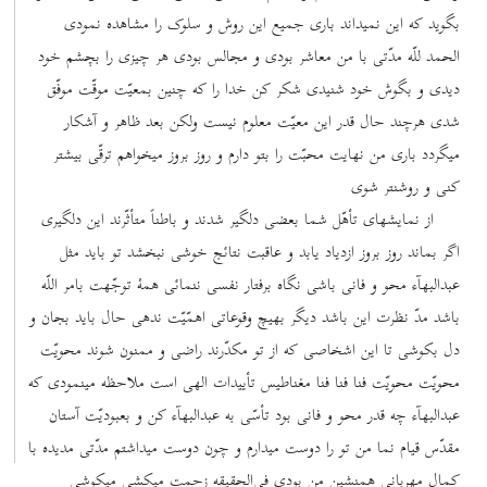
بگوید که این نمیداند باری جمیع این روش و سلوک را مشاهده نمودی
الحمد للّه مدّتی با من معاشر بودی و مجالس بودی هر چیزی را بچشم خود
دیدی و بگوش خود شنیدی شکر کن خدا را که چنین بمعیّت موقّت موفّق
شدی هرچند حال قدر این معیّت معلوم نیست ولکن بعد ظاهر و آشکار
میگردد باری من نهایت محبّت را بتو دارم و روز بروز میخواهم ترقّی بیشتر
کنی و روشنتر شوی
از نمایشهای تأهّل شما بعضی دلگیر شدند و باطناً متأثّرند این دلگیری
اگر بماند روز بروز ازدیاد یابد و عاقبت نتائج خوشی نبخشد تو باید مثل
عبدالبهآء محو و فانی باشی نگاه برفتار نفسی ننمائی همۀ توجّهت بامر اللّه
باشد مدّ نظرت این باشد دیگر بهیچ وقوعاتی اهمّیّت ندهی حال باید بجان و
دل بکوشی تا این اشخاصی که از تو مکدّرند راضی و ممنون شوند محویّت
محویّت محویّت فنا فنا فنا مغناطیس تأییدات الهی است ملاحظه مینمودی که
عبدالبهآء چه‌ قدر محو و فانی بود تأسّی به عبدالبهآء کن و بعبودیّت آستان
مقدّس قیام نما من تو را دوست میدارم و چون دوست میداشتم مدّتی مدیده با
کمال مهربانی همنشین من بودی فی‌الحقیقه زحمت میکشی میکوشی