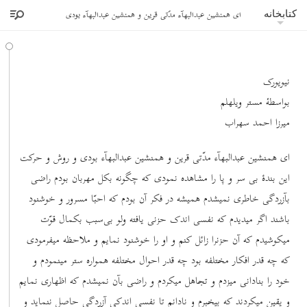
ای همنشین عبدالبهآء مدّتی قرین و همنشین عبدالبهآء بودی
کتابخانه
نیویورک
بواسطۀ مستر ویلهلم
میرزا احمد سهراب
ای همنشین عبدالبهآء مدّتی قرین و همنشین عبدالبهآء بودی و روش و حرکت
این بندۀ بی سر و پا را مشاهده نمودی که چگونه بکل مهربان بودم راضی
بآزردگی خاطری نمیشدم همیشه در فکر آن بودم که احبّا مسرور و خوشنود
باشند اگر میدیدم که نفسی اندک حزنی یافته ولو بی‌سبب بکمال قوّت
میکوشیدم که آن حزنرا زائل کنم و او را خوشنود نمایم و ملاحظه میفرمودی
که چه ‌قدر افکار مختلفه بود چه‌ قدر احوال مختلفه همواره ستر مینمودم و
خود را بنادانی میزدم و تجاهل میکردم و راضی بآن نمیشدم که اظهاری نمایم
و یقین میکردند که بیخبرم و نادانم تا نفسی اندکی آزردگی حاصل ننماید و