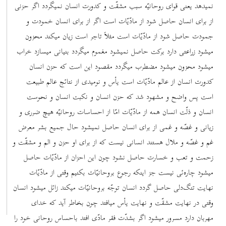
نمیدهد یعنی قوای روحانیّه سبب مشقّت و کدورت انسان نمیگردد اگر حزنی
از برای انسان حاصل شود از مادّیّات است اگر از برای انسان خمودت و
جمودت حاصل شود از مادّیّات است مثلاً تاجر است زیان میکند محزون
میشود زراعتی دارد برکت حاصل نمیشود مغموم میگردد بنیانی میسازد خراب
میشود محزون میشود مضطرب میگردد مقصود این است که حزن انسان
کدورت انسان از عالم مادّیّات است یأس و نومیدی از نتائج عالم طبیعت
است پس واضح و مشهود شد که حزن انسان و نکبت انسان و نحوست
انسان و ذلّت انسان همه از مادّیّات امّا از احساسات روحانیّه هیچ ضرری و
زیانی و غصّه و غمی از برای انسان حاصل نمیشود حال جمیع بشر معرض
غم و غصّه و ملال هستند انسانی نیست که از برای او حزن و الم و مشقّت و
زحمت و تعب و خسارت حاصل نشود چون این احزان از مادّیّات حاصل
میشود چاره‌ئی نیست جز اینکه رجوع بروحانیّات بکنیم وقتی از مادّیّات
نهایت تنگ‌دلی حاصل گردد انسان توجّه بروحانیّات میکند زائل میشود انسان
وقتی در نهایت مشقّت و نهایت یأس میافتد چون بخاطر آید که خدای
مهربان دارد مسرور میشود اگر بشدّت فقر مادّی افتد باحساس روحانی خود را