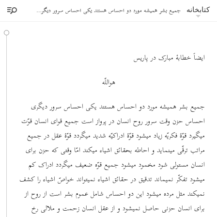
جمیع بشر همیشه مورد دو احساس هستند یکی احساس سرور دیگری احساس حزن
کتابخانه
ایضاً خطابۀ مبارک در پاریس
هواللّه
جمیع بشر همیشه مورد دو احساس هستند یکی احساس سرور دیگری
احساس حزن وقت سرور روح انسان در پرواز است جمیع قوای انسان قوّت
میگیرد قوّۀ فکریّه زیاد میشود قوّۀ ادراکیّه شدید میگردد قوّۀ عقل در جمیع
مراتب ترقّی مینماید و احاطه بحقائق اشیاء میکند امّا وقتی که حزن برای
انسان مستولی شود مخمود میشود جمیع قوّه ضعیف میگردد ادراک کم
میشود تفکّر نمیماند تدقیق در حقائق اشیاء نمیتواند خواصّ اشیاء را کشف
نمیکند مثل مرده میشود این دو احساس شامل عموم بشر است از روح از
برای انسان حزنی حاصل نمیشود و از عقل انسان زحمت و ملالی رخ