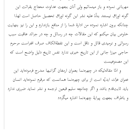
مهربانی نموده و باز مینمائیم ولی آنان بجهت عداوت محتاج بقرائت این
گونه اوراق نیستند بنآءً علیه نشر این گونه اوراق تحصیل حاصل است لهذا
چنانکه برون اشاره نموده من ادارۀ شما را از منافع بازندارم و این را نیز بنهایت
خلوص بیان میکنم که این مقالات چه در رسائل و چه در جرائد عاقبت سبب
رسوائی و نومیدی قائل و ناقل است و این نقطة‌الکاف صرف افتراست مرحوم
حاجی میرزا جانی از این تاریخ خبری ندارد نفس تاریخ دلیل واضح است که
این مصنوعیست
و امّا مقاله‌ئیکه در چهره‌نما بعنوان ارمغان گرانبها مندرج فرموده‌اید این
عنوان عزّت ابدیّه است از برای چهره‌نما همانست که مرقوم نموده‌اید انسان
باید ثابت‌قدم باشد و اگر چنانچه سلیم قبعین ترجمه و نشر نماید ضرری ندارد
و باطراف بجهت پیرایۀ چهره‌نما اشاره میگردد