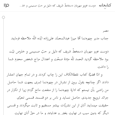
دوست عزیز مهربان دستخطّ شریف که دلیل بر حبّ صمیمی و خلوص نیّت بود ملاحظه گردید
کتابخانه
مصر
جناب مدیر چهره‌نما آقا میرزا عبدالمحمّد علی‌زاده ایّده اللّه ملاحظه فرمایند
دوست عزیز مهربان دستخطّ شریف که دلیل بر حبّ صمیمی و خلوص نیّت
بود ملاحظه گردید الحمد للّه مژدۀ صحّت و اعتدال مزاج شخص محترم شما
را داشت
و امّا قضیّۀ کتاب نقطة‌الکاف این را چاپ کردند و در تمام جهان انتشار
دادند اگر چنانچه بقول برون از نشرش در چهره‌نما ثمری بجهت شما حاصل
من راضی بآن نیستم که ادارۀ چهره‌نما را از منفعت مانع گردم زیرا از تکرار در
جرائد ترویج جدیدی حاصل ننماید و ناس بر دو قسمند قسمی تحرّی
حقیقت مینمایند آنان از این نشریّات بیشتر مستقیم و ثابت میگردند و قسمی
دیگر که بدون سبب در نهایت بغض و عداوتند و ما در حقّ آنان نهایت