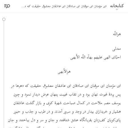
ای مؤمنان ای موقنان ای صادقان ای عاشقان معشوق حقیقت که دهرها در پس پردۀ غیرت نهان بود
کتابخانه
هواللّه
مندلی
احبّای الهی علیهم بهآء اللّه الأبهی
هوالأبهی
ای مؤمنان ای موقنان ای صادقان ای عاشقان معشوق حقیقت که دهرها در
پس پردۀ غیرت نهان بود و در نقاب غیبت پنهان عرض دیدار نمود و چون
یوسف مصر ملاحت در کمال صباحت شهرۀ کوی و بازار گشت عاشقان
هشیار و خریداران بیدار در وجد و سرور آمدند و در طرب و جذب و حبور
پای‌کوبان کف‌زنان بقربانگاه عشق شتافتند و جان و سر و دل بباختند و جان