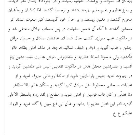
بجانان فدا نمودند و بوصلت حقیقیّه رسیدند و در جلوه‌گاه جمال مقرّ گزیدند
و بفوز عظیم و نعیم مقیم بهرمند شدند و ارجمند گشتند امّا کاذبان و مدّعیان
محروم گشتند و مغبون زیستند و بر حال خود گریستند کور مبعوث شدند کر
محشور گشتند تا آنکه آن شمس حقیقت در پس سحاب جلال مختفی شد و
در ملکوت غیب متواری گشت حال شما ای عاشقان صادق و حبیبان موافق
جشن و طرب گیرید و ذوق و شعف نمائید هرچند در ملک ادنی بظاهر فائز
نگشتید ولی ملحوظ لحاظ عنایتید و مخصوص بفیض هدایت مسندنشین بزم
انسید و صدرنشین محفل قدس در ملکوت تقدیس انیس دلبر دلنشین گردید و
در جبروت تنزیه جلیس یار نازنین شوید از مائدۀ روحانی مرزوق شوید و از
عنایات سبحانی محظوظ اهل سرادق کبریا گردید و سکّان عالم بالا مظاهر
دنا فتدلّی و کان قاب قوسین او ادنی شوید و مطالع و لقد رءاه بالمنظر الاعلی
گردید قدر این فضل عظیم را بدانید و شأن این فوز مبین را آگاه شوید و البهاء
علیکم ع ع