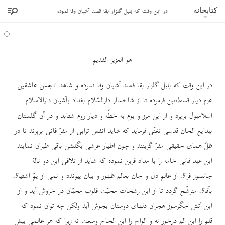
در این وقت که بلبل گلزار بقا قصد آشیان وفا نموده
کتابخانه
هو العزیز القدیم
در این وقت که بلبل گلزار بقا قصد آشیان وفا نموده و شاهد انجمن عاشقین
عزم دیار قسطنتین فرموده تا از شاخسار دارالسّلام بغداد بآشیان دارالاسلام
اسلامبول برپرد و از این مرز و بوم به خطّه و دیار روم شتابد و در آن گلستان
ببدایع الحان قدسی تغنّی فرماید که شاید انفس ترابی از مقرّ فانی برپرند تا در
ظلّ همای حقیقی مقرّ گزینند و چون اطیار عرشی بگلشن باقی طیران نمایند
این عبد فانی خامه را با مداد قرین نموده که شاید از تلاقی این دو نالۀ
جانسوز فراق از عالم دل و جان بعالم ظهور و بیان پیوندد و نمی از یمّ اشتیاق
بآفاق مترشّح گردد تا از این رشحات محبّت قلوب محبّان در خروش آید و از
این آتش جگرسوز هجران دلهای دوستان بجوش آید ولکن چه توان نمود که
قلم را این الم درخور نه و الواح را این الحاح وسعت نه زیرا که هر عالمی بیش