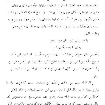
از قدر و اندازۀ خود تحمّل ننماید و از عهده برنیاید البتّه دریاهای بی‌پایان
عشق در نهرهای امکان جاری و ساری نشود و ارواح قدسیّۀ لامکان در قالب
مکان نگنجد پس خوشتر آنست که ابواب لسان را از عالم مجاز بربندیم و به
لب و زبان حقیقت پردازیم و از عرصۀ الفاظ بفضای جانفزای عوالم معنی
پرواز نمائیم
با تو بی‌لب این زمان من نو بنو
رازهای کهنه میگویم شنو
البتّه این عالم خوشتر و دلکشتر است از عوالم دیگر زیرا که قاصد این مقصد
ممنوع نگردد و فیض این سحاب مقطوع نشود بلکه در مرور ایّام و دهور این
پیک معنوی در سیر و سلوک است و این هدهد سبای قدسی در بشارت و
سرور
و امّا آنکه سبب این حرکت و علّت این مسافرت آنست که دولت ایران با
تیغ و سنان از سه سال قبل تا بحال پاپی این جانب شده‌اند و هرگز ذرّه‌ئی
اهمال و اغفال نورزیدند بلکه بتمام جدّ و جهد مشغول بوده‌اند بخصوص یک
سال یا بیشتر است که در تدبیر بیش از طاقت خود کوشیدند خلاصه در اوائل