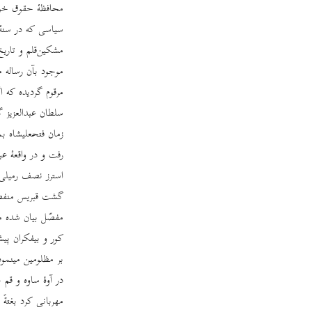
محافظۀ حقوق خویش 
سیاسی که در سنۀ 
مشکین‌قلم و تاریخ
موجود بآن رساله 
مرقوم گردیده که ا
سلطان عبدالعزیز گ
زمان فتحعلیشاه ب
رفت و در واقعۀ عب
استرز نصف رمیلی 
گشت قبریس منفصل 
مفصّل بیان شده م
کور و بیفکران پیش
بر مظلومین مینمو
در آوۀ ساوه و قم 
مهربانی کرد بغتةً