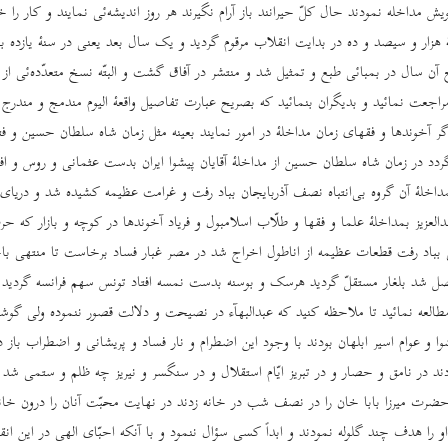
مداخله نمودند حال کلّ حیرانند باز آرام نگیرند هر روز اندیشه‌ئی نمایند و کار را خر
هزار و سیصد و ده در بدایت انقلاب مرقوم گردید و یک سال بعد یعنی در سنۀ یازده 
 آن سال در بمبائی طبع و تمثیل شد و منتشر در آفاق گشت و البتّه نسخ متعدّده‌ئی از 
مراجعت نمائید و بدیگران بنمائید که بصریح عبارت تفاصیل واقعۀ الیوم مندمج و مندر
گر آخوندها و فقهای زمان مداخلۀ در امور نمایند بعینه مثل زمان شاه سلطان حسین و ف
ردد در زمان شاه سلطان حسین از مداخلۀ آقایان پیشوا ایران بدست عثمانی و روس و افغا
مداخلۀ آن گروه بی‌انتباه نصف آذربایجان بباد رفت و غرامت عظیمه کشیده شد و دریای 
دالعزیز بمداخلۀ علما و فقها و طلّاب اسلامبول و فریاد آخوندها در کوچه و بازار که 
بباد رفت قطعات عظیمه از اناطول اخراج شد در مصر غبار فساد برخاست تا منتهی ب
شد بلغار مستقلّ گردید هرسک و بوسنه بدست نمسه افتاد تونس سهم فرانسه گردید با
طالعه نمائید تا ملاحظه کنید که عبدالبهآء در نصیحت و دلالت قصور ننموده ولی گو
وا و عوام اسیر ابلهان بودند با وجود این اضطرام و نار فساد و پریشانی و اضطراب باز 
دند در نامق و حصار و در تبریز ایّام استقلال و در سنگسر و نیریز چه ظلم و ستمی شد
حضرت میرزا بابا خان را در نصف ‌شب در خانه زدند در نهایت محبّت آنان را درون خان
 او را هدف چند گلوله نمودند و ابداً کسی سؤال ننمود و با آنکه احبّای الهی در این انقل