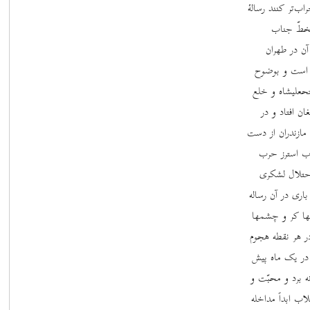
اب‌تر کنند رسالۀ
بخطّ جناب
آن در طهران
ج است و بوضوح
تحعلیشاه و خلع
ن افتاد و در
مازندران از دست
حرب استرز حرب
احتلال لشکری
ری در آن رساله
شها کر و چشمها
در هر نقطه هجوم
 در یک ماه پیش
ه برد و محبّت و
اب ابداً مداخله