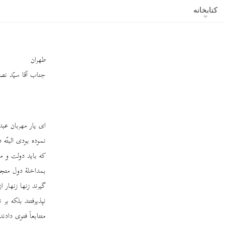
کتابخانه
طهران
جناب آقا سیّد نصرال
ای یار مهربان عبد
نموده بودی البتّ
که باید دولت و مل
بمداخلۀ دول متجاو
گیرند زنها زنهار 
نپذیرفتند بلکه بر
متتابعاً فتوی داد