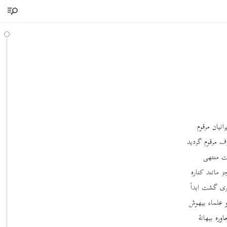
نیان مرقوم
ف مرقوم گردید
بت منتهی
 مانند کناره
ری گشت ابداً
و علماء بیهوش
وره ببهانۀ