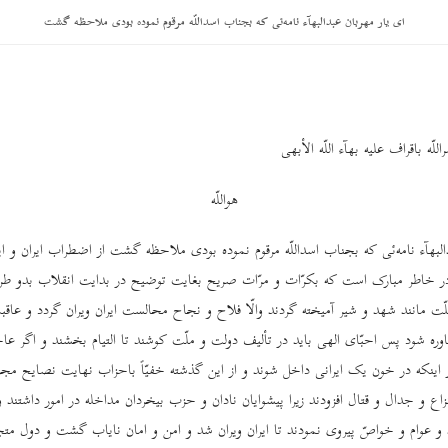
ای یار مهربان عبدالبهآء نامه‌ئی که بجناب اسداللّه مرقوم نموده بودی ملاحظه گشت
لّه باقراف علیه بهآء اللّه الأبهی
هواللّه
البهآء نامه‌ئی که بجناب اسداللّه مرقوم نموده بودی ملاحظه گشت از اضطراب ایران و ایرا
ه در خاطر مبارک است که بکرّات و مرّات صریح بغایت توضیح در بدایت انقلاب بدو طر
ّت مانند شهد و شیر آمیخته گردند والّا فلاح و نجاح محالست ایران ویران گردد و عاق
ره شود پس احبّای الهی باید در تألیف دولت و ملّت کوشند تا التیام بخشند و اگر عاجز
از اینکه در خون یک ایرانی داخل شوند و از این گذشته خفیّاً باحزاب نهایت نصایح مج
 نزاع و جدال و قتال افزودند زیرا پیشوایان نادان و حزب بیخردان مداخله در امور داشتند 
ند و عوام و خواصّ پیروی نمودند تا ایران ویران شد و امن و امان نایاب گشت و دول متجا