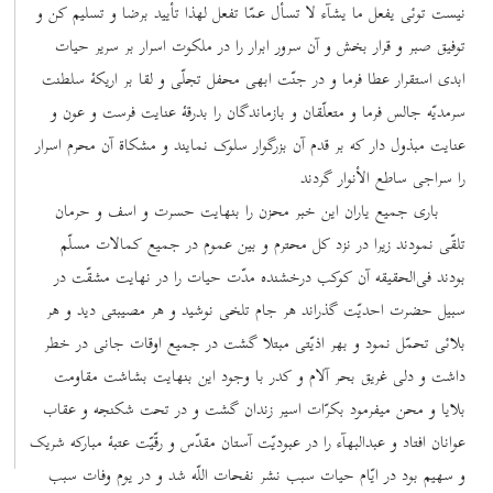
نیست توئی یفعل ما یشآء لا تسأل عمّا تفعل لهذا تأیید برضا و تسلیم کن و
توفیق صبر و قرار بخش و آن سرور ابرار را در ملکوت اسرار بر سریر حیات
ابدی استقرار عطا فرما و در جنّت ابهی محفل تجلّی و لقا بر اریکۀ سلطنت
سرمدیّه جالس فرما و متعلّقان و بازماندگان را بدرقۀ عنایت فرست و عون و
عنایت مبذول دار که بر قدم آن بزرگوار سلوک نمایند و مشکاة آن محرم اسرار
را سراجی ساطع الأنوار گردند
باری جمیع یاران این خبر محزن را بنهایت حسرت و اسف و حرمان
تلقّی نمودند زیرا در نزد کل محترم و بین عموم در جمیع کمالات مسلّم
بودند فی‌الحقیقه آن کوکب درخشنده مدّت حیات را در نهایت مشقّت در
سبیل حضرت احدیّت گذراند هر جام تلخی نوشید و هر مصیبتی دید و هر
بلائی تحمّل نمود و بهر اذیّتی مبتلا گشت در جمیع اوقات جانی در خطر
داشت و دلی غریق بحر آلام و کدر با وجود این بنهایت بشاشت مقاومت
بلایا و محن میفرمود بکرّات اسیر زندان گشت و در تحت شکنجه و عقاب
عوانان افتاد و عبدالبهآء را در عبودیّت آستان مقدّس و رقّیّت عتبۀ مبارکه شریک
و سهیم بود در ایّام حیات سبب نشر نفحات اللّه شد و در یوم وفات سبب