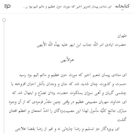
ای منادی پیمان تحریر اخیر که مورث حزن عظیم و ماتم الیم بود رسید
کتابخانه
طهران
حضرت ایادی امر اللّه جناب ابن ابهر علیه بهآء اللّه الأبهی
هوالأبهی
ای منادی پیمان تحریر اخیر که مورث حزن عظیم و ماتم الیم بود رسید
حسرت و کدورت چنان شدید شد که جان و وجدان بآتش احزان افروخته با
چشمی گریان و آهی سوزان بملکوت حضرت یزدان تضرّع و ابتهال شد که
ای خداوند مهربان مصیبتی عظیم در وقتی چنین مقدّر فرمودی که از آن وجود
مبارک نتائج کلّیّه مأمول لهذا این مصیبت‌زدگان را اشدّ امتحان و اعظم افتتان
گشت
ای پروردگار جز تسلیم و رضا چاره‌ئی نه و غیر از رضا بقضا علاجی