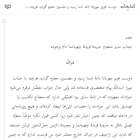
دوست عزیز مهربانا نامۀ شما رسید و مضمون معلوم گردید هرچند با جناب میرزا اسداللّه پیام مختصری فرستاده شد
کتابخانه
مصر
جناب مدیر محترم جریدۀ فریدۀ چهره‌نما دام وجوده
هواللّه
دوست عزیز مهربانا نامۀ شما رسید و مضمون معلوم گردید هرچند با جناب
میرزا اسداللّه پیام مختصری فرستاده شد ولی حال جواب مفصّل مرقوم می‌شود
حوادث معهوده که در نامۀ سابق بود اهمّیّتی ندارد که محتاج تکذیب یا
تصدیق باشد این حوادث را حضرات ازلی‌ها ایجاد کرده‌اند و هیچ روزنامه‌ئی
در داخله نیافتند که چنین اخبار نشر شود زیرا کسی قبول نکرد مؤخّراً مجرّد
تصوّر باطل به جریدۀ فریدۀ چهره‌نما و بجریدۀ نازنین حبل‌المتین توسّل جستند
که شاید این اراجیف در جرائد خارج منتشر شود من فرصت ندارم که به چنین