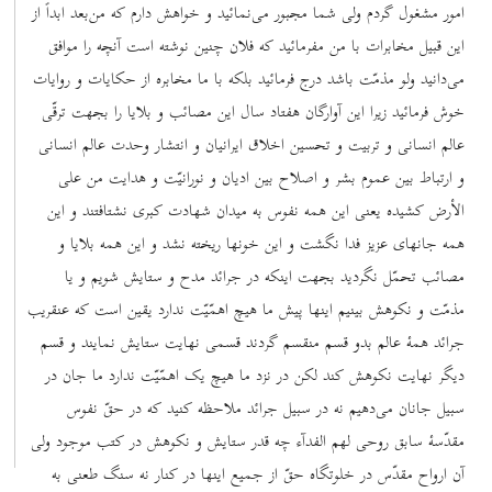
امور مشغول گردم ولی شما مجبور می‌نمائید و خواهش دارم که من‌بعد ابداً از
این قبیل مخابرات با من مفرمائید که فلان چنین نوشته است آنچه را موافق
می‌دانید ولو مذمّت باشد درج فرمائید بلکه با ما مخابره از حکایات و روایات
خوش فرمائید زیرا این آوارگان هفتاد سال این مصائب و بلایا را بجهت ترقّی
عالم انسانی و تربیت و تحسین اخلاق ایرانیان و انتشار وحدت عالم انسانی
و ارتباط بین عموم بشر و اصلاح بین ادیان و نورانیّت و هدایت من علی
الأرض کشیده یعنی این همه نفوس به میدان شهادت کبری نشتافتند و این
همه جانهای عزیز فدا نگشت و این خونها ریخته نشد و این همه بلایا و
مصائب تحمّل نگردید بجهت اینکه در جرائد مدح و ستایش شویم و یا
مذمّت و نکوهش بینیم اینها پیش ما هیچ اهمّیّت ندارد یقین است که عنقریب
جرائد همۀ عالم بدو قسم منقسم گردند قسمی نهایت ستایش نمایند و قسم
دیگر نهایت نکوهش کند لکن در نزد ما هیچ یک اهمّیّت ندارد ما جان در
سبیل جانان می‌دهیم نه در سبیل جرائد ملاحظه کنید که در حقّ نفوس
مقدّسۀ سابق روحی لهم الفدآء چه ‌قدر ستایش و نکوهش در کتب موجود ولی
آن ارواح مقدّس در خلوتگاه حقّ از جمیع اینها در کنار نه سنگ طعنی به