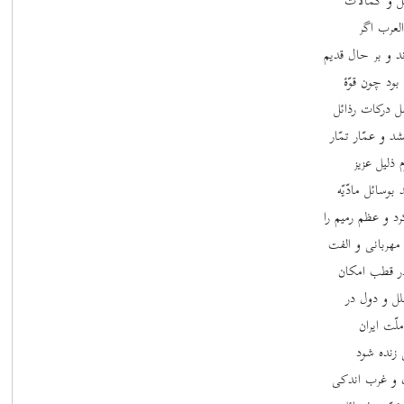
ائل و کمالات
العرب اگر
ند و بر حال قدیم
ود چون قوّۀ
ل درکات رذائل
د و عمّار تمّار
 ذلیل عزیز
سائل مادّیّه
کرد و عظم رمیم را
 مهربانی و الفت
در قطب امکان
لل و دول در
ّت ایران
 زنده شود
ق و غرب اندکی