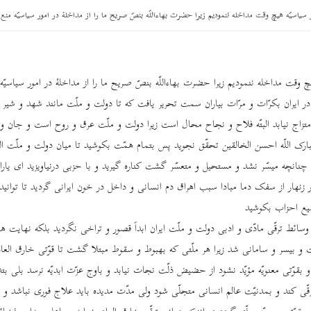
 سیاسیّه هیچ‌ وقت مداخله ننمودیم زیرا حضرت بهاءاللّه بنصّ صریح ما را از مداخلۀ در امور سیاسیّه منع 
چ‌ وقت مداخله ننمودیم زیرا حضرت بهاءاللّه بنصّ صریح ما را از مداخلۀ در امور سیاسیّه 
ر ایران بکرّات و مرّات بیاران سمت تحریر یافت که تا دولت و ملّت مانند شهد و شیر آ
متزاج نیابد البتّه فلاح و نجاح محال است زیرا دولت و ملّت عرق و روح است و جان و 
فتبارک اللّه احسن الخالقین تحقّق نجوید پس بتمام همّت بکوشید تا میان دولت و ملّت ال
انچه میسّر نشد و مستحیل و متعسّر گشت کناره گیرید و با حزبی درنیاویزید ای یاران 
 زنهار از سفک دما مبادا سبب اهراق دم انسانی و داخل در خون ایرانی گردید تا توانید
میع احزاب بکوشید
 وسائط ترقّی مادّی و ادبی دولت و ملّت ایران ابداً قصور و تراخی نگردید بلکه نهایت 
و بیسر و سامانی شد زیرا هر ملّتی که بهبوط و سقوط مبتلا گشت تا قوّتی خارق ‌العاده
 بقوّتی معنویّه مؤیّد نشود از حضیض ذلّت نجات نیابد و باوج عزّت ابدیّه نرسد بلی ب
رقّی کند و بمدنیّت عالم انسانی متجلّی شود ولی مدّت مدیده باید علاج فوری نباشد و 