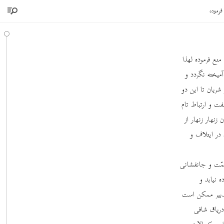
فرموده
منع فرموده لهذا
میخته نگردد و
شریان تا این دو
فت و ارتباط تام
زنهار زنهار از
 در ایتلاف و
همّت و جانفشانی
 نیابد و
تدبیر ممکن است
دریاق شافی