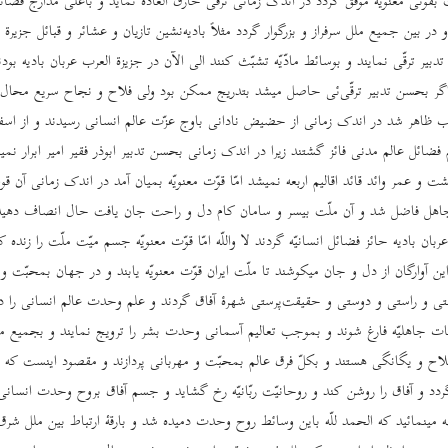
ّت بقوّتی معنویّه موفّق گردد در اندک زمانی ترقّی خارق ‌العاده نماید و باعلی مدارج فض
در بین جمیع ملل سرفراز و بزرگوار گردد مثلاً بادیه‌نشین تازیان و عشائر و قبائل جزیرة‌ 
یر ترقّی نمایند و بوسائط مادّیّه تشبّث کنند الی‌ الآن در جزیزة‌ العرب عربان بادیه بود
 اگر بحسن تدبیر ترقّی‌ئی حاصل میشد بتدریج ممکن بود ولی فلاح و نجاح سریع محال ب
عرب ظاهر شد در اندک زمانی از حضیض نادانی باوج عزّت عالم انسانی رسیدند و از اسف
فضائل عالم مدنی فائز گشتند زیرا در اندک زمانی بحسن تدبیر ابوذر فقیر امیر ابرار نمیش
 و عمر وائد قائد اقالیم اربعه نمیشد امّا قوّت معنویّه بمیان آمد در اندک زمانی آن قوم
ل فاضل شد و آن ملّت بیسر و سامان کام دل و راحت جان یافت حال انصاف دهید بو
ان بادیه حائز فضائل انسانیّه گردند لا واللّه امّا قوّت معنویّه جسم میّت ملّت را زنده 
ن آوارگان از دل و جان میکوشند تا ملّت ایران قوّت معنویّه یابند و در جهان بمحبّت و
ی و راستی و دوستی و حقیقت‌پرستی شهرۀ آفاق گردند و علم وحدت عالم انسانی را 
ّبات جاهلیّه فارغ شوند و بموجب تعالیم آسمانی وحدت بشر را ترویج نمایند و بجمیع م
 و یگانگی هستند و بکلّ فرق عالم بمحبّت و مهربانی پردازند و مقصود اینست که مل
ردد و آفاق را روشن کند و روحانیّت ربّانیّه رخ گشاید و جسم آفاق بروح وحدت انسانی
مینمائید که الحمد للّه باین وسائط روح وحدت دمیده شد و بارقۀ ارتباط بین ملل شر