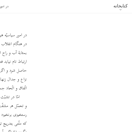
در امور
کتابخانه
در امور سیاسیّه هی
در هنگام انقلاب د
بمثابۀ آب و راح ا
ارتباط تام نیابد 
حاصل شود و اگر چن
نزاع و جدال زنهار
اتّفاق و اتّحاد ج
امّا در تشبّث
و تحمّل هر مشقّت 
رستخیزی برنخیزد و
که ملّتی بتدریج ت