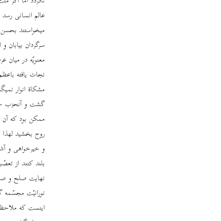
نگردد امّا اگر مل
عالم انسانی رسد و 
میخواستند بحسن تدب
سرگردان بیابان و
معنویّه در میان 
نجات یافته باعظم 
مشکاة انوار نمیگشت
گشت و آنحزب جاه
ممکن بود که آن عرب
روح بخشید لهذا ای
و خیرخواهی و آشت
بلند کنند از تعص
نهایت صلح و صلاح
نورانیّت مجسّمه گ
اینست که ملاحظه 