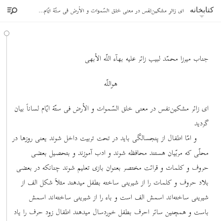
ای زائر مشکین‌نفس در معنی خلق السّموات و الأرض فی ستّة ایّام لساناً بیان گردید
کتابخانه
جناب میرزا محمّد لبیب زائر علیه بهآء اللّه الأبهی
هواللّه
ای زائر مشکین‌نفس در معنی خلق السّموات و الأرض فی ستّة ایّام لساناً بیان
گردید
و امّا اطفال از پنجسالگی باید در تحت تربیت داخل شوند یعنی روزها در
محلّی که مربّیان هستند محافظه شوند و ادب آموزند و بتحصیل بعضی
حروف و کلمات و قرائت مختصر بعنوان بازی تعلیم شوند چنانکه در بعضی
بلاد حروف و کلمات را از شیرینی ساخته بطفل میدهند مثلاً شکل الف از
شیرینی ساخته‌اند اسمش الف است و باء را از شیرینی ساخته‌اند اسمش
باست و همچنین سائر احرف بطفل خوردسال میدهند اطفال زود حرف را یاد