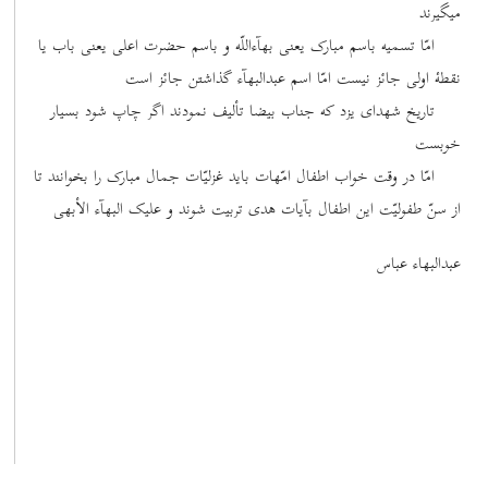
میگیرند
امّا تسمیه باسم مبارک یعنی بهآءاللّه و باسم حضرت اعلی یعنی باب یا
نقطۀ اولی جائز نیست امّا اسم عبدالبهآء گذاشتن جائز است
تاریخ شهدای یزد که جناب بیضا تألیف نمودند اگر چاپ شود بسیار
خوبست
امّا در وقت خواب اطفال امّهات باید غزلیّات جمال مبارک را بخوانند تا
از سنّ طفولیّت این اطفال بآیات هدی تربیت شوند و علیک البهآء الأبهی
عبدالبهاء عباس