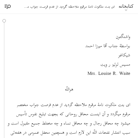
ای بنت ملکوت نامۀ مرقوم ملاحظه گردید از عدم فرصت جواب مختصر مرقوم میگردد
کتابخانه
واشنگتون
بواسطۀ جناب آقا میرزا احمد
شیکاغو
مسیس لوئیز ر ویت
Mrs. Louise R. Waite
هواللّه
ای بنت ملکوت نامۀ مرقوم ملاحظه گردید از عدم فرصت جواب مختصر
مرقوم میگردد و آن اینست محافل روحانی که بجهت تبلیغ نفوس تأسیس
میشود چه محافل رجال و چه محافل نساء و چه مختلط جمیع مقبول است و
سبب انتشار نفحات اللّه این لازم است و همچنین محفل عمومی در هفته‌ئی