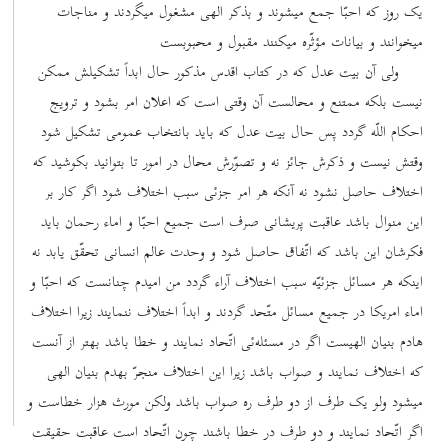
یک روز که احبّا جمع میشوند و بذکر الهی مشغول میگردند و مناجات
میخوانند و بیانات مؤثّره میکنند مقبول و محبوبست
ولی آن بیت عدل که در کتاب اقدس مذکور حال ابداً تشکیلش ممکن
نیست بلکه ممتنع و محالست آن وقتی است که اعلان امر بشود و ترویج
احکام اللّه گردد پس حال بیت عدل که باید بانتخاب عمومی تشکیل شود
وقتش نیست و ذکرش جائز نه و تصوّرش محال در امور تا بتوانید بکوشید که
اختلاف حاصل نشود نه آنکه هر امر جزئی سبب اختلاف شود اگر کار بر
این منوال باشد عاقبت پریشانی صرف است جمیع احبّا و اماء رحمان باید
فکرشان این باشد که اتّفاق حاصل شود و وحدت عالم انسانی تحقّق یابد نه
اینکه هر مسائل جزئیّه سبب اختلاف آراء گردد من امیدم چنانست که احبّا و
اماء امریکا در جمیع مسائل متّحد گردند و ابداً اختلاف ننمایند زیرا اختلاف
هادم بنیان الهیست اگر در مسئله‌ئی اتّحاد نمایند و خطا باشد بهتر از آنست
که اختلاف نمایند و صواب باشد زیرا این اختلاف منجرّ بهدم بنیان الهی
میشود ولو یک طرف از دو طرف ره صواب باشد ولکن مورث هزار خطاست و
اگر اتّحاد نمایند و دو طرف در خطا باشند چون اتّحاد است عاقبت حقیقت