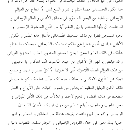
الکبری فی حیّز الآفاق و ادلّتک الواضحة فی عالم الأجسام عند اهل الاشراق و
هذا الکون الجسمانی مهما عظم و کبر و اتّسع لیس الّا شعاع من العوالم
الرّوحانی او قطرة من البحور المتموّج فی حقائق الأنفس و العالم الرّوحانی و
قد علمت انّ رقّها المنشور یا ربّی الغفور آیة من اللّوح المحفوظ الرّحمانی و
بحره المسجور قطرة من ذلک المحیط الصّمدانی فأشغل هذه الصّور و النّقوش
الآفاقی عبادک الّذین غفلوا عن ملکوت قدسک السّبحانی سبحانک ما اعظم
شأنک فی ذلک العالم الخفیّ الجلیّ المستور المشهور الغائب المشهود النّورانی
و قد عرّفتنی یا الهی انّ الأکوان من حیث النّاسوت انّما انعکاس یا محبوبی
من تلک العوالم الغیبیّة اللّاهوتیّة الّتی لا یدرکها الّا کلّ بصیر و شهید و سمیع
تجرّد عن الشّؤون الامکانی سبحانک سبحانک جلّت عظمتک کم خلقت فی
ذلک الکون الجلیل العظیم الوجدانی من شموس اشرقت علی الأرواح و اقمار
سطعت فی ذلک الفضآء و نجوم لاحت و تلألأت فی ذلک الأفق النّورانی و
بحور هاجت و ماجت بأریاح تتنسّم من مهبّ فیضک الأبدیّ السّرمدیّ
الوجدانی و کم من غیوم فاضت بغیوث هاطلة من الحقائق و المعانی و انهر
جاریة بمآء معین فی خلال الفردوس الرّضوانی و اشجار بسقت بقطوف دانیة و