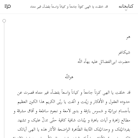
قد خلقت یا الهی کوناً جامعاً و کیاناً واسعاً بفضآء غیر متناه
کتابخانه
هو
شیکاغو
حضرت ابی‌الفضائل علیه بهآء اللّه
هواللّه
قد خلقت یا الهی کوناً جامعاً و کیاناً واسعاً بفضآء غیر متناه قصرت عن
حدوده العقول و الأفکار و زیّنت و انّقت یا ربّی الکریم هذا الکون العظیم
بأجسام نورانیّة و شموس بازغة و بدور لامعة و نجوم ساطعة و آفاق مشرقة و
مطالع زاهرة و آیات باهرة و بیّنات شافیة کافیة حتّی تدلّ علیک و تشهد
بفردانیّتک و وحدانیّتک الثّابتة الظّاهرة الواضحة الآثار هذه یا الهی آیاتک