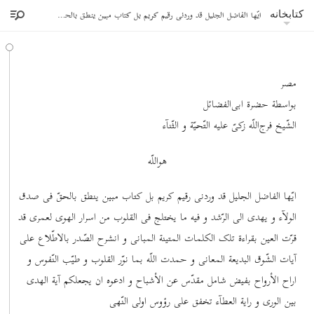
ایّها الفاضل الجلیل قد وردنی رقیم کریم بل کتاب مبین ینطق بالحقّ فی صدق الولآء
کتابخانه
مصر
بواسطة حضرة ابی‌الفضائل
الشّیخ فرج‌اللّه زکیّ علیه التّحیّة و الثّنآء
هواللّه
ایّها الفاضل الجلیل قد وردنی رقیم کریم بل کتاب مبین ینطق بالحقّ فی صدق
الولآء و یهدی الی الرّشد و فیه ما یختلج فی القلوب من اسرار الهوی لعمری قد
قرّت العین بقراءة تلک الکلمات المتینة المبانی و انشرح الصّدر بالاطّلاع علی
آیات الشّوق البدیعة المعانی و حمدت اللّه بما نوّر القلوب و طیّب النّفوس و
اراح الأرواح بفیض شامل مقدّس عن الأشباح و ادعوه ان یجعلکم آیة الهدی
بین الوری و رایة العطآء تخفق علی رؤوس اولی النّهی