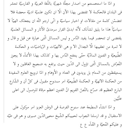
و امّا ما استحسنتم من اصدار مجلّة شهریّة باللّغة العربیّة و الفارسیّة تنتشر
فی البلدان فالحکمة لا تقتضی بهذا الآن الّا ان تکون علمیّة ادبیّة محضة فلا
تتضمّن کلمة من مقالات او اخبار سیاسیّة و انّی ارجو اللّه ان یجعلک الهیّاً لا
سیاسیّاً هذا ما یلیق لشأنک لأنّه ابدیّ القرار سرمدیّ الآثار و المسائل العلمیّة
یقتضی ان تنحصر فیما یفید النّاس و لیس المسائل الّتی عبارة عن قیل و قال و
لا ثمرة من تعقیبها الّا الجدال الا و هی الالهیّات و الرّیاضیّات و الحکمة
الطّبیعیّة و الفنون المادّیّة حتّی ینتفع النّاس بها و کذلک بهذا الأثنآء لا یجوز
التّعرّض بالمسائل الّتی تؤول الی الدّین حیث یرتفع به ضجیج الغافلین و لا
یستیقظون من المنام بل یزیدون فی العناد و الأوهام و امّا ترویج العلوم المفیدة
من الحکمة الالهیّة و الحکمة الطّبیعیّة امر ممدوح مقبول فی کلّ آن و الشّارع
البارع العظیم قد صرّح بالنّصّ القویم انّ الفنون اعظم مرقاة للوصول الی اعلی
علّیّین
و امّا انشآء المطبعة عند سنوح الفرصة فی الوطن العزیز امر موکول علی
الاستقبال و قد ارسلنا الجواب لحبیبکم الشّیخ محیی‌الدّین صبری و هو فی طیّه
و علیکم التّحیّة و الثّنآء ع ع