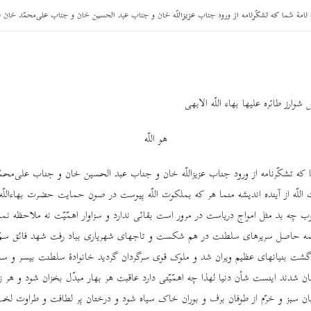
 نامۀ شما که تشکّرنامه از ورود جناب عزیزاللّه خان و جناب عبد الحسین خان و جناب علی‌محمّد خان ب
رز طائره علیها بهاء اللّه الابهی
هو اللّه
ا که تشکّرنامه از ورود جناب عزیزاللّه خان و جناب عبد الحسین خان و جناب علی‌محمّ
اللّه از آینده اندیشه منما هر که بملکوت اللّه پیوست در صون حمایت حضرت بهاءالل
ب چه بد مثل امواج دریاست در مرور است بقائی ندارد و سزاوار اهمّیّت نه ملاحظه نم
مه حاصل سریرهای سلطنت در هم شکست و تاجهای شهریاری بباد رفت شهد فائق سمّ 
گشت بنیانهای عظیم ویران شد و ملوک قوی سرگردان گردید خانوادۀ سلطنت بیسر و س
ان شدند اینست شأن دنیا لهذا چه اهمّیّتی دارد عاقبت هر بهار مبدّل بخزان شود و هر 
ابان سبز و خرّم از طوفان برف و بوران خاک سیاه شود و درختان پر لطافت و طراوت لخت