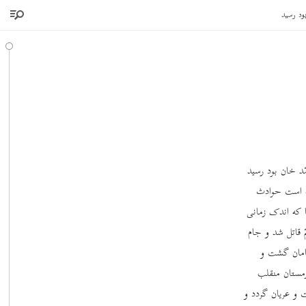
ود رسید
د خان بود رسید
ّه است حوادث
ا که اندک زمانی
قاتل شد و جام
امان گشت و
زمستان منقلب
 و عریان گردد و