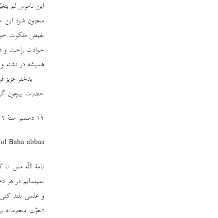
این ناموس لم‌ یتغی
محزون شود این حا
بفیض ملکوت خوشنو
حوادث راحت و در 
همیشه در نشئه و 
بدختر عزیز ف
حضرت بیچون گرد
١٢ دسمبر سنۀ ١٩١٩
ul Baha abbas
بامة ‌اللّه مس ا
نمینمایم در هر د
و علمی بلند کنی 
تحیّت محترمانه ب