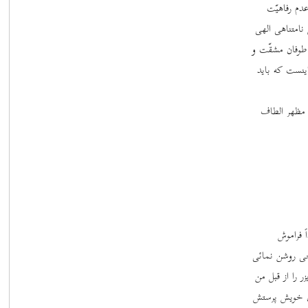
عدم رفاهیّت
نامتناهی الهی
طوفان مشقّت و
ینست که باید
 مظهر الطاف
 فراموش
رخی روشن نمائی
 را از قبل من
ان خویش پرستش