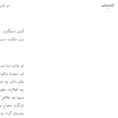
ای طائره
کتابخانه
آلمان استتگارت
بنت ملکوت مسس شوا
ای طائره نامۀ شم
ای منجذبۀ ملکوت 
عالم مادّی چه خو
چه انقلابات عظی
صهبا زهر هلاهل 
توانگران محتاج بن
بتابستان گردد بی