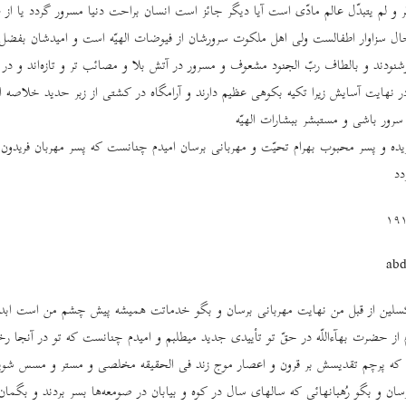
ّر و لم‌ یتبدّل عالم مادّی است آیا دیگر جائز است انسان براحت دنیا مسرور گردد یا از 
ل سزاوار اطفالست ولی اهل ملکوت سرورشان از فیوضات الهیّه است و امیدشان بفضل 
دند و بالطاف ربّ الجنود مشعوف و مسرور در آتش بلا و مصائب تر و تازه‌اند و در 
نهایت آسایش زیرا تکیه بکوهی عظیم دارند و آرامگاه در کشتی از زبر حدید خلاصه ا
سرور باشی و مستبشر ببشارات الهیّه
ریده و پسر محبوب بهرام تحیّت و مهربانی برسان امیدم چنانست که پسر مهربان فریدون
د
abd
نا کسلین از قبل من نهایت مهربانی برسان و بگو خدماتت همیشه پیش چشم من است ابداً
م از حضرت بهآءاللّه در حقّ تو تأییدی جدید میطلبم و امیدم چنانست که تو در آنجا 
که پرچم تقدیسش بر قرون و اعصار موج زند فی ‌الحقیقه مخلصی و مستر و مسس شویزر
رسان و بگو رُهبانهائی که سالهای سال در کوه و بیابان در صومعه‌ها بسر بردند و بگم