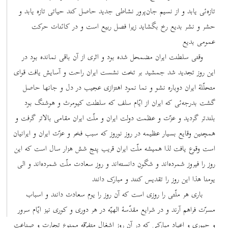
تازه‌ئی یابد و از نسیم جان‌پرور نشاطی جدید حاصل کند حیاتی تازه یابد و
حشر و نشر بدیع رخ بگشاید زیرا فصل ربیع است و در کائنات حرکت
عمومی بدیع
وقتی سلطنت ایران مضمحل شده بود و اثری از آن باقی نمانده بود در
این روز تجدید شد جمشید بر تخت نشست ایران راحت و آسایش یافت قوای
متحلّلۀ ایران دوباره نشو و نما نمود اهتزازی عجیب در دل و جانها حاصل
گشت بدرجه‌ئی که ایران از ایّام سلف که سلطنت کیومرث و هوشنگ بود
بلندتر گردید و عزّت و عظمت دولت ایران و ملّت ایران مقامی بالاتر گرفت و
همچنین وقایع بسیار عظیمه در روز نوروز که سبب فخر و عزّت ایران و ایرانیان
است وقوع یافت لذا همیشه ملّت ایران قریب پنج شش هزار سال است که این
روز را فیروز شمرده‌اند و شگون دانسته‌اند و روز سعادت ملّت شمرده‌اند و الی
یومنا هذا این روز را تقدیس کنند و مبارک دانند
باری هر ملّتی را روزی است که آن روز را یوم سعادت دانند و اسباب
مسرّت فراهم آرند و در شرایع مقدّسۀ الهیّه در هر دوری و کوری نیز ایّام سرور
و حبوری و اعیاد مبارکی که در آن روز اشغال متفرّقه ممنوع تجارت و صناعت