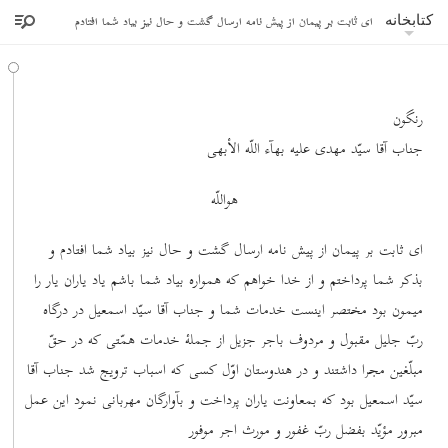
ای ثابت بر پیمان از پیش نامه ارسال گشت و حال نیز بیاد شما افتادم
کتابخانه
رنگون
جناب آقا سیّد مهدی علیه بهآء اللّه الأبهی
هواللّه
ای ثابت بر پیمان از پیش نامه ارسال گشت و حال نیز بیاد شما افتادم و
بذکر شما پرداختم و از خدا خواهم که همواره بیاد شما باشم یاد یاران یار را
میمون بود مختصر اینست خدمات شما و جناب آقا سیّد اسمعیل در درگاه
ربّ جلیل مقبول و مردوف باجر جزیل از جملۀ خدمات همّتی که در حقّ
مبلّغین مجرا داشتند و در هندوستان اوّل کسی که اسباب ترویج شد جناب آقا
سیّد اسمعیل بود که بمعاونت یاران پرداخت و بآوارگان مهربانی نمود این عمل
مبرور مؤیّد بفضل ربّ غفور و مورث اجر موفور