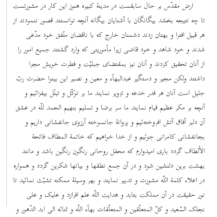
ارض مقدّس بر حال سابقست در مدینۀ کبیره هنوز این کار در مشورتست
تا چه نتیجه بخشد بیگانگان با آشنایان بیگانه آنچه توانستند قصور ننمودند از
هر قبیل افترا و بهتان زدند دشمنان خارج که با ناقضان متّفق خود مدّعی
شدند و خود شاهد و خود قاضی زیرا مأمورینی که وارد گشتند جمیع امور را
از آنان تحقیق کردند و آنان نیز بمقتضای جبلیّت و فطرت خویش مجرا
داشتند ولکن مجیر و دستگیر عبدالبهآء و معین و نصیر این بینوا حضرت ربّ
جلیل است آنان هر قدر خدعه و تزویر نمایند ما بر توکّل و تبتّل بیفزائیم و
آنچه بر مکر عظیم قیام نمایند ما سر برضا و تسلیم بنهیم الحمد للّه در عشق
آن دلبر آفاق آتش افروخته‌ئیم و پروانۀ جانسوخته آرزوی جانفشانی داریم و
بجانفشانی کامرانی جوئیم و از خدا خواهیم که خاتمة المطاف فاتحة
الألطاف گردد باری امیدوارم که محفل روحانی رنگون رنگین باشد و مانند
بهشت برین دلنشین شود و در آن جمع نطقها و بیانها شکرین گردد و همواره
در اعلاء کلمة اللّه مشورت و تدبیر نمایند و بهر وسیلۀ ممکنه تشبّث نمائید تا
نور حقیقت در آن مملکت بتابد و هدایت اللّه علم افرازد و علیک و علی
نجلک السّعید و کلّ المتعلّقین و المتعلّقات بهآء اللّه و ثنائه الی ابد الدّهور و