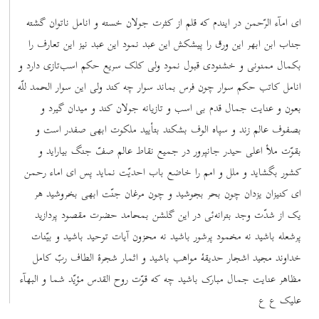
ای امآء الرّحمن در ایندم که قلم از کثرت جولان خسته و انامل ناتوان گشته
جناب ابن ابهر این ورق را پیشکش این عبد نمود این عبد نیز این تعارف را
بکمال ممنونی و خشنودی قبول نمود ولی کلک سریع حکم اسب‌تازی دارد و
انامل کاتب حکم سوار چون فرس بماند سوار چه کند ولی این سوار الحمد للّه
بعون و عنایت جمال قدم بی اسب و تازیانه جولان کند و میدان گیرد و
بصفوف عالم زند و سپاه الوف بشکند بتأیید ملکوت ابهی صفدر است و
بقوّت ملأ اعلی حیدر جانپرور در جمیع نقاط عالم صفّ جنگ بیاراید و
کشور بگشاید و ملل و امم را خاضع باب احدیّت نماید پس ای اماء رحمن
ای کنیزان یزدان چون بحر بجوشید و چون مرغان جنّت ابهی بخروشید هر
یک از شدّت وجد بترانه‌ئی در این گلشن بمحامد حضرت مقصود پردازید
پرشعله باشید نه مخمود پرشور باشید نه محزون آیات توحید باشید و بیّنات
خداوند مجید اشجار حدیقۀ مواهب باشید و اثمار شجرۀ الطاف ربّ کامل
مظاهر عنایت جمال مبارک باشید چه که قوّت روح القدس مؤیّد شما و البهآء
علیک ع ع