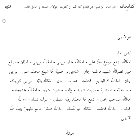
ای امآء الرّحمن در ایندم که قلم از کثرت جولان خسته و انامل ناتوان گشته جناب ابن ابهر این ورق را پیشکش این عبد نمود
کتابخانه
هوالأبهی
ارض خاء
امة‌اللّه ضلع مرفوع ملّا علی - امة‌اللّه خان بی‌بی - امة‌اللّه بی‌بی سلطان - ضلع
میرزا نصراللّه شهید فاطمه جان - شاه‌بی‌بی صبیّۀ آقا شیخ محمّد علی - بی‌بی
جان - امة‌اللّه امّ البدیع - فاطمه - صاحب جان - امة‌اللّه رقیّه - بی‌بی کوچک
- صمدیّه - همشیرۀ حضرت شهید - والدۀ حضرت شهید - امة‌اللّه خدیجه -
امة‌اللّه صاحب خان - ضلع آقا محمّد رقیّه سلطان - شرف نساء - امة‌اللّه
کوکب - امة‌اللّه فاطمه - امة‌اللّه خیرالنّسآء - امة‌اللّه صغرا خانم علیهنّ بهآء اللّه
الأبهی
هواللّه