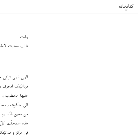
کتابخانه
رشت
طلب مغفرت لأمة‌الل
الهی الهی ترانی مت
فردانیّتک ادعوک و
علیها الخطوب و جر
الی ملکوت رحمانی
من معین التّسنیم 
هذه استحقّت کلّ 
فی مرکز وحدانیّتک