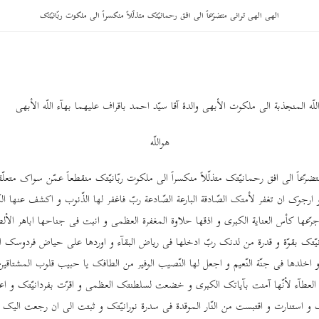
الهی الهی ترانی متضرّعاً الی افق رحمانیّتک متذلّلاً منکسراً الی ملکوت ربّانیّتک
ّه المنجذبة الی ملکوت الأبهی والدۀ آقا سیّد احمد باقراف علیهما بهآء اللّه الأبهی
هواللّه
ضرّعاً الی افق رحمانیّتک متذلّلاً منکسراً الی ملکوت ربّانیّتک منقطعاً عمّن سواک متعلّ
 ارجوک ان تغفر لأمتک الصّادقة البارعة الصّادعة ربّ فاغفر لها الذّنوب و اکشف عنها ا
ّعها کأس العنایة الکبری و اذقها حلاوة المغفرة العظمی و انبت فی جناحها اباهر الأل
ّتک بقوّة و قدرة من لدنک ربّ ادخلها فی ریاض البقآء و اوردها علی حیاض فردوسک ا
و اخلدها فی جنّة النّعیم و اجعل لها النّصیب الوفیر من الطافک یا حبیب قلوب المشتاقین
العطآء لأنّها آمنت بآیاتک الکبری و خضعت لسلطنتک العظمی و اقرّت بفردانیّتک و ا
 و استنارت و اقتبست من النّار الموقدة فی سدرة نورانیّتک و ثبتت الی ان رجعت الیک 