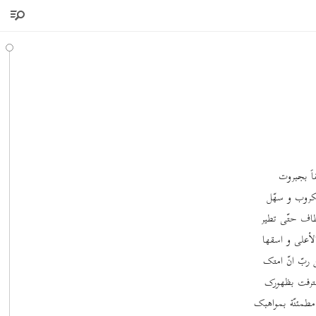
قاً بجبروت
لکروب و سهّل
طاف حتّی تطیر
لأعلی و اسقها
 ربّ انّ امتک
عترفت بظهورک
مطمئنّة بمواهبک