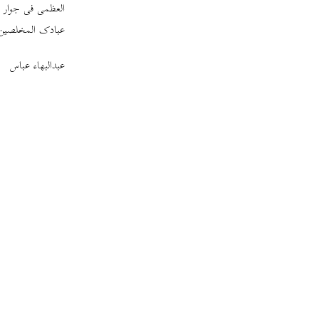
العظمی فی جوار رح
عبادک المخلصین
عبدالبهاء عباس