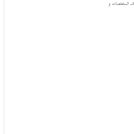
مائک المخلصات و