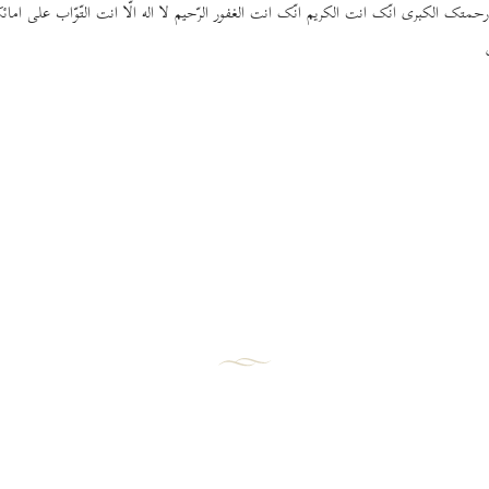
متک الکبری انّک انت الکریم انّک انت الغفور الرّحیم لا اله الّا انت التّوّاب علی ا