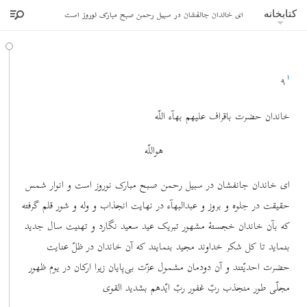
ای خاندان جانفشان در سبیل رحمن صبح مبارک نوروز است
کتابخانه
۹
١
خاندان حضرت باقراف علیهم بهآء اللّه
هواللّه
ای خاندان جانفشان در سبیل رحمن صبح مبارک نوروز است و انوار شمس
حقیقت در جلوه و بروز و عبدالبهآء در نهایت انجذاب و وله و شور قلم گرفته
که بآن خاندان خجستۀ مشهور تبریک عید سعید نگارد و تهنیت سال جدید
بنماید تا کل شکر خداوند مجید بنمایند که آن خاندان در ظلّ عنایت
حضرت احدیّتند و آن دودمان مشمول عزّت بی‌پایان زیرا ارکان در یوم ظهور
مجلّی طور منجذب ربّ غفور ربّ ایّدهم بشدید القوی