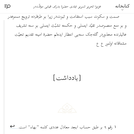
پنهان خورید باده که تکفیر میکنند
عزیزا تحریر تسریر ایلدی حضرة بدرک غیابی موقّت‌در
کتابخانه
صمت و سکوت سبب استقامت و ثبوت‌در زیرا بو طرفلرده ترویج ممنوعدر
و بو منع منصوصدر تقیّد ایتملی و حکمته تشبّث ایتملی بو سنه تشریف
عالیلرنده محذوردر گله‌جک سنه‌یی انتظار ایده‌لم حضرة امینه تقدیم تحیّت
مشتاقانه اولنور ع ع
[یادداشت]
رقم ٩ بر طبق حساب ابجد معادل عددی کلمه ”بهاء“ است.
١