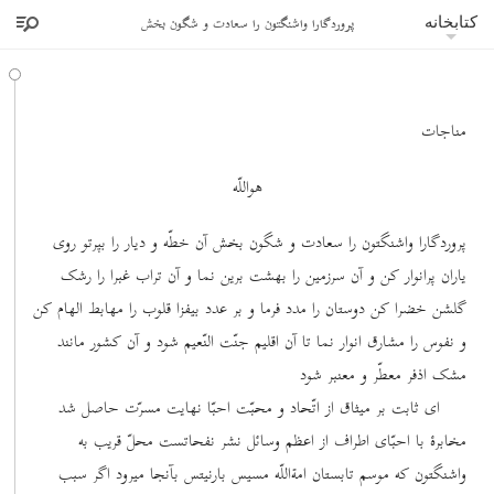
پروردگارا واشنگتون را سعادت و شگون بخش
کتابخانه
مناجات
هواللّه
پروردگارا واشنگتون را سعادت و شگون بخش آن خطّه و دیار را بپرتو روی
یاران پرانوار کن و آن سرزمین را بهشت برین نما و آن تراب غبرا را رشک
گلشن خضرا کن دوستان را مدد فرما و بر عدد بیفزا قلوب را مهابط الهام کن
و نفوس را مشارق انوار نما تا آن اقلیم جنّت النّعیم شود و آن کشور مانند
مشک اذفر معطّر و معنبر شود
ای ثابت بر میثاق از اتّحاد و محبّت احبّا نهایت مسرّت حاصل شد
مخابرۀ با احبّای اطراف از اعظم وسائل نشر نفحاتست محلّ قریب به
واشنگتون که موسم تابستان امة‌اللّه مسیس بارنیتس بآنجا میرود اگر سبب