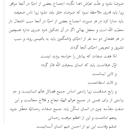
ضوضا نشود و علّت تعرّض اعدا نگردد اجتماع بعضی از احبّا در آنجا موافق
زیرا باید قدری ملاحظه نمود که ضوضاء خلق بلند نشود زیرا ناس ضعیفند
باید مدارا کرد در هر صورت اجتماع بعضی از احبّا در آنجا سبب اشتعال نار
محبّت اللّه است و محفل بهائی اگر در آن تشکیل شود ضرری ندارد همچنین
در هر هفته‌ئی دو سه نفر از احبّای واشنگتون باید به بالتیمور روند و سبب
تشویق و تحریص احبّای آنجا گردند
امّا هفت صفات که بیانش را خواسته بودید اینست
اوّل عرفانست باید که انسان بمعرفت اللّه فائز گردد
و ثانی ایمانست
و ثالث استقامتست
و رابع صدقست زیرا راستی اساس جمیع فضائل عالم انسانیست و جز
براستی از برای نفسی در جمیع عوالم الهیّه نجاح و فلاح محالست و این
صفت مقدّسه چون در انسان تمکّن یابد جمیع صفات رحمانیّه تحقّق جوید
پنجم امانتست و این از اعظم موهبت رحمانی
ششم وفاست این نیز از احسن شیم انسان آسمانیست