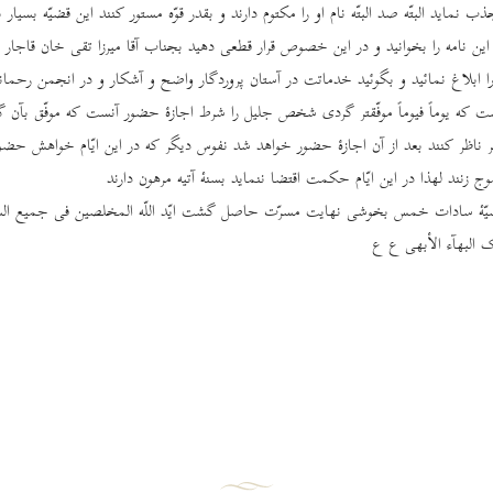
نماید البتّه صد البتّه نام او را مکتوم دارند و بقدر قوّه مستور کنند این قضیّه بسیار 
ن نامه را بخوانید و در این خصوص قرار قطعی دهید بجناب آقا میرزا تقی خان قاجار عل
 را ابلاغ نمائید و بگوئید خدماتت در آستان پروردگار واضح و آشکار و در انجمن رحما
ست که یوماً فیوماً موفّقتر گردی شخص جلیل را شرط اجازۀ حضور آنست که موفّق بآن گ
بر ناظر کنند بعد از آن اجازۀ حضور خواهد شد نفوس دیگر که در این ایّام خواهش حضو
وج زنند لهذا در این ایّام حکمت اقتضا ننماید بسنۀ آتیه مرهون دارند
یّۀ سادات خمس بخوشی نهایت مسرّت حاصل گشت ایّد اللّه المخلصین فی جمیع الش
یک البهآء الأبهی ع ع