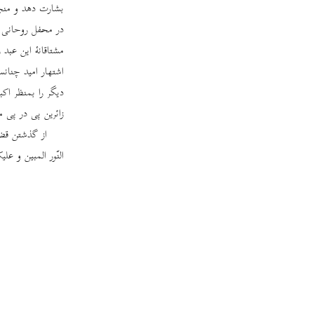
بشارت دهد و منجذب 
در محفل روحانی ای
مشتاقانۀ این عبد
اشتهار امید چنان
دیگر را بمنظر اک
زائرین پی در پی م
از گذشتن قض
النّور المبین و عل