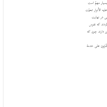
بسیار مهمّ است
یه الأنوار تحیّت
نی در نهایت
ردند که نفوس
ر دارند چون که
ّؤون علی خدمة