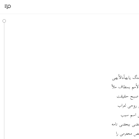
هنگ یابهآءالأبهی
الأمم بمطاف ملأ
 و صبح حقیقت
 روحی لتراب
ین اسم سبب
بعضی ببعضی نامه
خص محترمی را