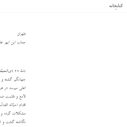
کتابخانه
طهران
جناب ابن ابهر علیه
نامۀ ٢٩ ذی
جهانگیر گشته و صی
اعلی میرسد در هر
لامع و ظلمت ضلال
اقدام احبّائه ال
مشکلات گردد و عل
نگاشته گشت و ار