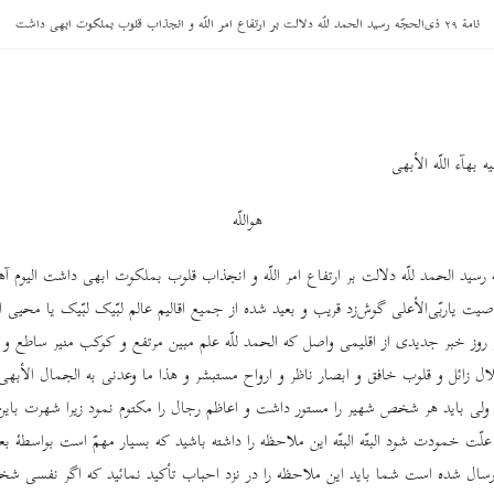
نامۀ ٢٩ ذی‌الحجّه رسید الحمد للّه دلالت بر ارتفاع امر اللّه و انجذاب قلوب بملکوت ابهی داشت
 بهآء اللّه الأبهی
هواللّه
‌الحجّه رسید الحمد للّه دلالت بر ارتفاع امر اللّه و انجذاب قلوب بملکوت ابهی داشت الیوم آ
ت یاربّی‌الأعلی گوش‌زد قریب و بعید شده از جمیع اقالیم عالم لبّیک لبّیک یا محیی 
 روز خبر جدیدی از اقلیمی واصل که الحمد للّه علم مبین مرتفع و کوکب منیر ساطع
 زائل و قلوب خافق و ابصار ناظر و ارواح مستبشر و هذا ما وعدنی به الجمال الأبهی
فدآء ولی باید هر شخص شهیر را مستور داشت و اعاظم رجال را مکتوم نمود زیرا شهرت با
ّت خمودت شود البتّه البتّه این ملاحظه را داشته باشید که بسیار مهمّ است بواسطۀ 
سال شده است شما باید این ملاحظه را در نزد احباب تأکید نمائید که اگر نفسی ش