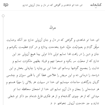
ای خدا تو شاهدی و گواهی که در دل و جان آرزوئی ندارم
کتابخانه
هواللّه
ای خدا تو شاهدی و گواهی که در دل و جان آرزوئی ندارم جز آنکه برضایت
موفّق گردم و بعبودیّتت مؤیّد شوم بخدمتت پردازم و در کرم عظیمت بکوشم و
جان و دین را در راهت فدا نمایم توئی دانا توئی بینا هیچ آرزوئی جز این
ندارم که از محبّت سر بکوه و صحرا نهم و فریاد بظهور ملکوتت نمایم و
ندایت را بجمیع گوشها برسانم ای خدا این بی‌چاره را چاره‌ئی بخش و این
دردمند را درمانی ده و این مریض را علاجی عطا کن با قلبی سوزان و چشمی
گریان بدرگاهت مناجات مینمایم ای خدا در سبیلت هر بلائی را مهیّا هستم و
هر صدمه‌ئی را بجان و دل آرزو نمایم ای خدا از امتحان محافظه نما تو
میدانی که از هر چیزی گذشته‌ام و از هر فکری فارغ شده‌ام جز ذکر تو شغلی
ندارم و جز خدمتت آرزوئی نخواهم ع ع