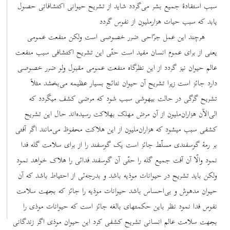
سبب استفادۀ جمیع بشر می‌گردد شاید از تشریح حیوانی اکتشافاتی حصول
یابد که سبب حیات هزارملیون از نفوس گردد
هرچند این عمل جرّاحی ضرر خصوصی است ولکن منفعت عمومی
یعنی از برای عموم انسان مفید است حتّی این تشریح اکتشافی سبب منفعت
عالم حیوان نیز گردد از این نظرگاه منفعت عمومی مقبول ولو ضرر خصوصی
دارد جائز است زیرا تشریح آن حیوان نتائج بسیار عظیمه می‌بخشد مثلاً
تشریح گرگی در حالت بیهوشی سبب شود که مرضی کشف میگردد که
الی‌الآن هزاران‌ملیون از آن مرض مهلک بهلاکت رسیده‌اند حال این تشریح
کشفی سبب میشود که هزاران‌ملیون از این هلاکت محفوظ می‌مانند اگر آفتی
بر رمۀ گوسفندی مسلّط جائز است یک گوسفند را از برای سلامت گله فدا
نمود والّا آن آفت جمیع گله را حتّی آن گوسفند فدائی را هلاک خواهد نمود
ولکن باید تشریح در حیوانات موذیه باشد و بدرجه‌ئی از احتیاط باشد که آن
حیوان مدهوش و بی‌احساس باشد حیوانات موذیه را جائز که بجهت سلامت
نفوس فدا نمود نظر باین حکمتهای بالغه جائز است که حیوانات موذی را
بجهت سلامت عالم انسانی تشریح کشفی کرد این حیوان موذی اگر زندگانی