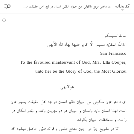
ای دختر عزیز ملکوتی من حیوان نظیر انسان در نزد اهل حقیقت بسیار عزیز است
کتابخانه
سانفرانسیسکو
امة‌اللّه المقرّبه مسیس الّا کوپر علیها بهآء اللّه الأبهی
San Francisco
,To the favoured maidservant of God, Mrs. Ella Cooper
unto her be the Glory of God, the Most Gloriou
هوالأبهی
ای دختر عزیز ملکوتی من حیوان نظیر انسان در نزد اهل حقیقت بسیار عزیز
است لهذا انسان باید بانسان و حیوان هر دو مهربان باشد و بقدر امکان در
راحت و محافظت حیوان بکوشد
امّا در تشریح جرّاحی چون منافع علمی و فوائد طبّی حاصل میشود که