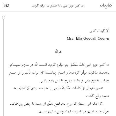
ای کنیز عزیز الهی نامۀ مفصّل بتو مرقوم گردید
کتابخانه
الّا گودال کوپر
Mrs. Ella Goodall Cooper
هواللّه
ای کنیز عزیز الهی نامۀ مفصّل بتو مرقوم گردید الحمد للّه در سان‌فرانسیسکو
بخدمت ملکوت موفّق گردیدید و امیدم چنانست که ابواب تأیید را از جمیع
جهات مفتوح بینی و بنفثات روح القدس زنده باشی
تفسیر فقره‌ئی از کلمات مکنونۀ فارسی را خواسته بودی آن قضیّه بعد
صعود واقع گشت
امّا اینکه این مسئله که روح بعد قطع تعلّق از جسد تا چهل روز طائف
حول جسد است در کلمات الهیّه چنین ذکری نیست