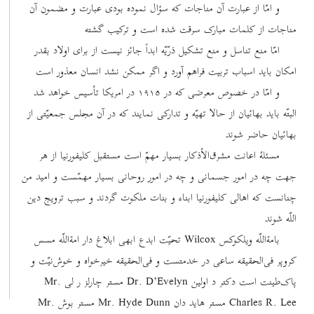
و امّا از عبارت آن مناجات که سؤال نموده بودی عبارت و مضمون آن
مناجات از کلمات مبارک سرقت شده است و ترکیب گشته
امّا منع تناسل و منع تشکیل ذرّیّه ابداً جائز نیست از برای اولاد بقدر
امکان باید اسباب تربیت فراهم آورد و اگر ممکن نشد انسان معذور است
و امّا در خصوص معرضی که در ١٩١۵ در امریکا تأسیس خواهد شد
البتّه باید بهائیان از حالا تهیّه و تدارکی نمایند که در آن مجلس جمعیّتی از
بهائیان حاضر شوند
مسئلۀ اعانت مشرق‌‌الأذکار بسیار مهمّ است مستقبل کلیفورنیا از هر
جهت چه در امور جسمانی و چه در امور روحانی بسیار مهمّست و امید من
چنانست که اهالی کلیفورنیا ابناء و بنات ملکوت گردند و سبب ترویج دین
اللّه شوند
بامة‌اللّه ویلکوکس Wilcox تحیّت ابدع ابهی ابلاغ دار امة‌اللّه مسس
کروپر فی‌الحقیقه ساعی در خدمتست و فی‌الحقیقه خیرخواه و خوش‌نیّت و
پاک‌طینت است دکتر د اولین Dr. D’Evelyn مستر چارلز ر لی Mr.
Charles R. Lee مستر هاید دان Mr. Hyde Dunn مستر بوش Mr.