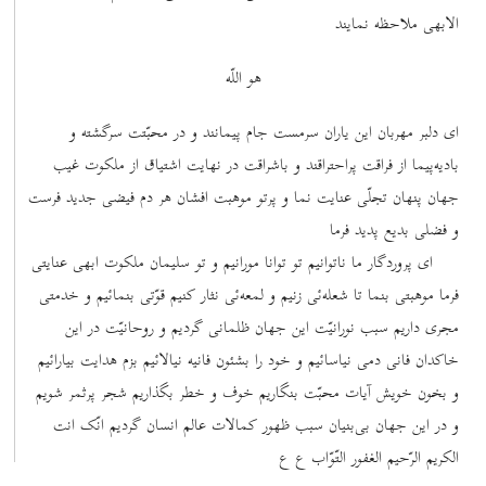
الابهی ملاحظه نمایند
هو اللّه
ای دلبر مهربان این یاران سرمست جام پیمانند و در محبّتت سرگشته و
بادیه‌پیما از فراقت پراحتراقند و باشراقت در نهایت اشتیاق از ملکوت غیب
جهان پنهان تجلّی عنایت نما و پرتو موهبت افشان هر دم فیضی جدید فرست
و فضلی بدیع پدید فرما
ای پروردگار ما ناتوانیم تو توانا مورانیم و تو سلیمان ملکوت ابهی عنایتی
فرما موهبتی بنما تا شعله‌ئی زنیم و لمعه‌ئی نثار کنیم قوّتی بنمائیم و خدمتی
مجری داریم سبب نورانیّت این جهان ظلمانی گردیم و روحانیّت در این
خاکدان فانی دمی نیاسائیم و خود را بشئون فانیه نیالائیم بزم هدایت بیارائیم
و بخون خویش آیات محبّت بنگاریم خوف و خطر بگذاریم شجر پرثمر شویم
و در این جهان بی‌بنیان سبب ظهور کمالات عالم انسان گردیم انّک انت
الکریم الرّحیم الغفور التّوّاب ع ع