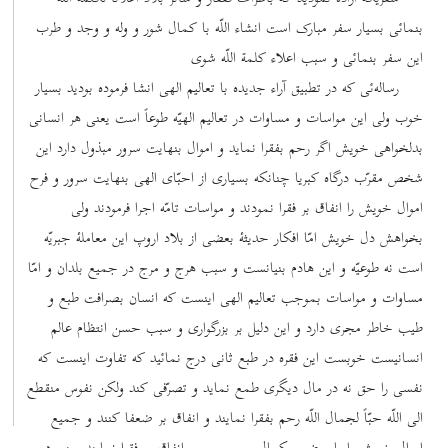
بنمائی بسیار سفر مبارک است انشاء اللّه با کمال شور و وله و وجد و طرب
این سفر بنمائی و سبب اعلاء کلمة اللّه شوی
رساله‌ئی که در تطبیق آراء جدیده با تعالیم الهی انشا فرموده بودید بسیار
خوب ولی این مواسات و مساوات در تعالیم الهیّه طوعاً است یعنی هر انسانی
بدلخواهی خویش اگر رحم بفقرا نماید و اموال بنهایت سرور مبذول دارد این
شخص مقرّب درگاه کبریا چنانکه بسیاری از احبّای الهی بنهایت سرور و فرح
اموال خویش را انفاق بر فقرا نمودند و مواسات تامّه اجرا فرمودند ولی
بخواهش دل خویش امّا افکار حدیثۀ بعضی از بلاد اروپ این معاملۀ جبریّه
است نه طوعیّه و این هادم بنیانست و سبب هرج و مرج در جمیع بلدان و امّا
مساوات و مواسات بموجب تعالیم الهی اینست که انسان بصرافت طبع و
طیب خاطر مجری دارد و این دلیل بر بزرگواری و سبب حسن انتظام عالم
انسانیست خوبست این فقره در طبع ثانی درج نمائید که تفاوت اینست که
نفسی را حق نه در مال دیگری طمع نماید و تصرّفی کند ولکن نفوس منقطع
الی اللّه حبّاً لجمال اللّه رحم بفقرا نمایند و انفاق بر ضعفا کنند و جمیع