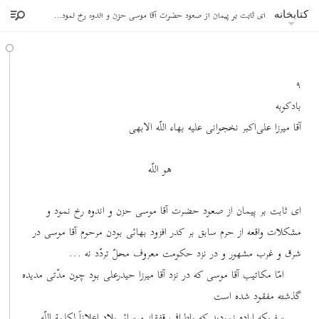
ای ثابت بر پیمان از صعود حضرت آقا موسی حزن و اندوه رخ نمود و مشکلات واقعه از حرم
کتابخانه
٩
بادکوبه
آقا میرزا علی‌اکبر نخجوانی علیه بهاء اللّه الابهی
هو اللّه
ای ثابت بر پیمان از صعود حضرت آقا موسی حزن و اندوه رخ نمود و
مشکلات واقعه از حرم سابق بر کدر افزود بهائی بودن مرحوم آقا موسی در
شرق و غرب مشهور و در نزد حکومت معروف محلّ تردّد نه ...
امّا مکاتیب آقا موسی که در نزد آقا میرزا حیدرعلی بود چون مدّتی مدیده
گذشته مفقود شده است
سفریکه اراده نمودید که باطراف قفقاز و سائر بلاد اعلاناً لکلمة اللّه