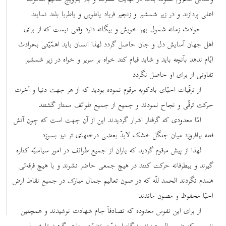
اعلی پردازند و در زیر شمشیر و زنجیر فریاد یاطوبی و یاطربا بلند نمایند
حوادث زمانه شمول بهر خویش و بیگانه دارد وقتی نیست که از برای
اهل جهان آسایش دل و جان حاصل گردد لهذا انسان باید اهمّیّتی بحوادث
ایّام ندهد بآنچه باید و شاید قیام کند خواه بر سریر و خواه در زیر شمشیر
تفاوتی از برای او حاصل نگردد
از ترقّیات احبّای بادکوبه مرقوم نموده بودید که از هر جهت دنیا و آخرت
حرکت ترقّی و نجاح نمودند و جمیع از جمیع طوائف ممتاز گشتند
امّا معدودی که گرفتار اشرار گردیدند این از آن جهت است که چون آتش
فتنه برافروزد میان جنگل خشک لابدّ بعضی درختهای تر نیز بسوزد
لهذا از پیش مرقوم گردید که یاران از جمیع طوائف در امور سیاسیّه کناره
گیرند و بیطرفانه حرکت کنند در هیچ جمعی حاضر نشوند و با هیچ فرقه‌ئی
همدم نگردند الحمد للّه که در صون تعالیم جمال مبارک در جمیع نقاط ارض
احبّا محفوظ و مصون ماندند
از برای این نفوس معدوده که تصادفاً جام شهادت نوشیدند و همچنین