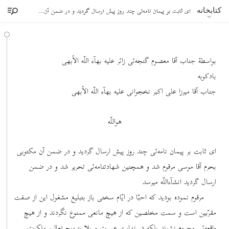
ای ثابت بر پیمان نامه‌ئی چند روز پیش ارسال گردید و در ضمن آن مکتوبی بحرم آقا موسی مرقوم
کتابخانه
بواسطۀ جناب آقا معصوم گنجه‌ئی زائر علیه بهآء اللّه الأبهی
بادکوبه
جناب آقا میرزا علی اکبر نخجوانی علیه بهآء اللّه الأبهی
هواللّه
ای ثابت بر پیمان نامه‌ئی چند روز پیش ارسال گردید و در ضمن آن مکتوبی
بحرم آقا موسی مرقوم شد و همچنین شهادتنامه‌ئی تحریر شد و در ضمن
ارسال گردید انشآءاللّه میرسد
مرقوم نموده بودید که احبّا در ایّام سختی باز بتبلیغ مشغول این از صفت
مقرّبین است و سمت مخلصین که از هیچ مانعی ممنوع نگردند و از هیچ
واقعه‌ئی محروم نشوند بلکه در نهایت عسرت و بلا بترویج تعالیم ملکوت