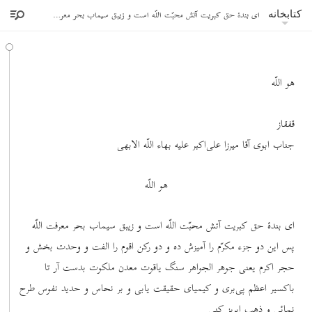
ای بندۀ حق کبریت آتش محبّت اللّه است و زیبق سیماب بحر معرفت اللّه پس این دو جزء مکرّم را
کتابخانه
هو اللّه
قفقاز
جناب ابوی آقا میرزا علی‌اکبر علیه بهاء اللّه الابهی
هو اللّه
ای بندۀ حق کبریت آتش محبّت اللّه است و زیبق سیماب بحر معرفت اللّه
پس این دو جزء مکرّم را آمیزش ده و دو رکن اقوم را الفت و وحدت بخش و
حجر اکرم یعنی جوهر الجواهر سنگ یاقوت معدن ملکوت بدست آر تا
باکسیر اعظم پی‌بری و کیمیای حقیقت یابی و بر نحاس و حدید نفوس طرح
نمائی و ذهب ابریز کنی