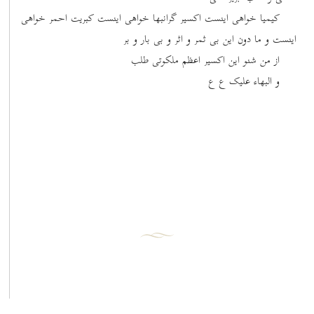
کیمیا خواهی اینست اکسیر گرانبها خواهی اینست کبریت احمر خواهی
اینست و ما دون این بی ثمر و اثر و بی بار و بر
از من شنو این اکسیر اعظم ملکوتی طلب
و البهاء علیک ع ع