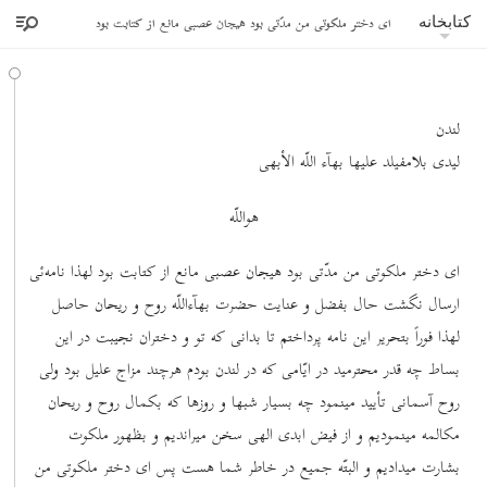
ای دختر ملکوتی من مدّتی بود هیجان عصبی مانع از کتابت بود
کتابخانه
لندن
لیدی بلامفیلد علیها بهآء اللّه الأبهی
هواللّه
ای دختر ملکوتی من مدّتی بود هیجان عصبی مانع از کتابت بود لهذا نامه‌ئی
ارسال نگشت حال بفضل و عنایت حضرت بهآءاللّه روح و ریحان حاصل
لهذا فوراً بتحریر این نامه پرداختم تا بدانی که تو و دختران نجیبت در این
بساط چه ‌قدر محترمید در ایّامی که در لندن بودم هرچند مزاج علیل بود ولی
روح آسمانی تأیید مینمود چه بسیار شبها و روزها که بکمال روح و ریحان
مکالمه مینمودیم و از فیض ابدی الهی سخن میراندیم و بظهور ملکوت
بشارت میدادیم و البتّه جمیع در خاطر شما هست پس ای دختر ملکوتی من