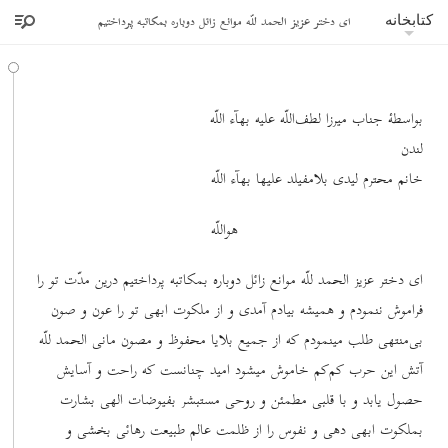
ای دختر عزیز الحمد للّه موانع زائل دوباره بمکاتبه پرداختیم
کتابخانه
بواسطۀ جناب میرزا لطف‌اللّه علیه بهآء اللّه
لندن
خانم محترم لیدی بلامفیلد علیها بهآء اللّه
هواللّه
ای دختر عزیز الحمد للّه موانع زائل دوباره بمکاتبه پرداختیم درین مدّت تو را
فراموش ننمودم و همیشه بیادم آمدی و از ملکوت ابهی تو را عون و صون
بی‌منتهی طلب مینمودم که از جمیع بلایا محفوظ و مصون مانی الحمد للّه
آتش این حرب کم‌کم خاموش میشود امید چنانست که راحت و آسایش
حصول یابد و با قلبی مطمئن و روحی مستبشر بفیوضات الهی بشارت
بملکوت ابهی دهی و نفوس را از ظلمت عالم طبیعت رهائی بخشی و