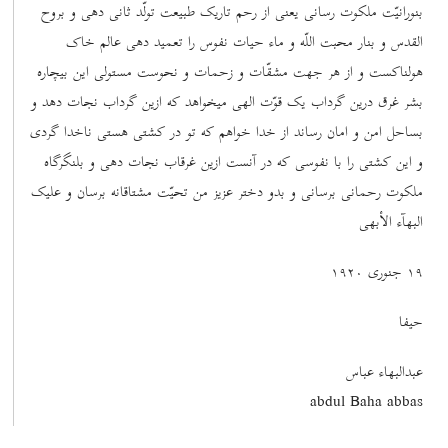
بنورانیّت ملکوت رسانی یعنی از رحم تاریک طبیعت تولّد ثانی دهی و بروح
القدس و بنار محبت اللّه و ماء حیات نفوس را تعمید دهی عالم خاک
هولناکست و از هر جهت مشقّات و زحمات و نحوست مستولی این بیچاره
بشر غرق درین گرداب یک قوّت الهی میخواهد که ازین گرداب نجات دهد و
بساحل امن و امان رساند از خدا خواهم که تو در کشتی هستی ناخدا گردی
و این کشتی را با نفوسی که در آنست ازین غرقاب نجات دهی و بلنگرگاه
ملکوت رحمانی برسانی و بدو دختر عزیز من تحیّت مشتاقانه برسان و علیک
البهآء الأبهی
١٩ جنوری ١٩٢٠
حیفا
عبدالبهاء عباس
abdul Baha abbas