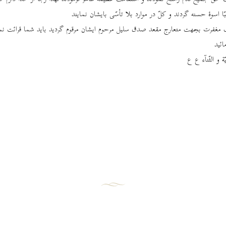
ا اسوۀ حسنه گردند و کلّ در موارد بلا تأسّی بایشان نمایند
مغفرت بجهت متعارج مقعد صدق سلیل مرحوم ایشان مرقوم گردید باید شما قرائت نما
ائید
ة و الثّنآء ع ع