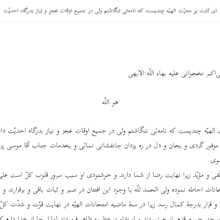
ای ثابت بر محبّت الهیّه چندیست که نامه‌ئی ننگاشتم ولی در جمیع اوقات عجز و نیاز بدرگاه احدیّت
‌اکبر نخجوانی علیه بهاء اللّه الابهی
هو اللّه
 الهیّه چندیست که نامه‌ئی ننگاشتم ولی در جمیع اوقات عجز و نیاز بدرگاه احدیّت د
موفور گردی و بجان و دل در ره یزدان جانفشانی نمائی و بخدمات جناب آقا موسی پر
وی
وفّقی و مؤیّد زیرا نهایت رضا از شما دارند و خوشنودی او سبب سرور قلوب کلّ است ع
انات احاطه نموده ولی الحمد للّه با وجود این افتتان در صبر و ثبات باقی و برقرارند و 
و قرار بدرجۀ کمال رسد زیرا در سنۀ ماضیه امتحانات الهیّه در نهایت قوّت و شدّت کلّ 
یت حق جمیع قدم راسخ نمودند و استقامت عظیمه ظاهر فرمودند لهذا رجا از خدا دارم ک