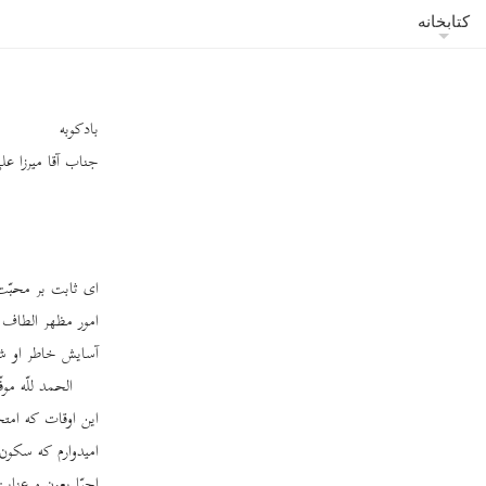
کتابخانه
بادکوبه
جناب آقا میرزا علی
ای ثابت بر محبّت
امور مظهر الطاف 
آسایش خاطر او ش
الحمد للّه م
این اوقات که امتح
امیدوارم که سکون 
احبّا بعون و عنا