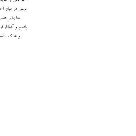
موسی در میان احبّ
مناجاتی طلب 
واضح و آشکار فرم
و علیک التّحیّ