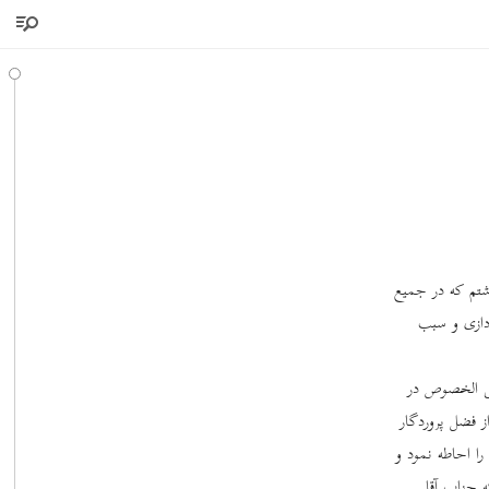
اشتم که در جمیع
دازی و سبب
لی ‌الخصوص در
از فضل پروردگار
را احاطه نمود و
ه جناب آقا