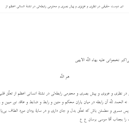
ای دوست حقیقی در نظری و عزیزی و پیش بصری و محترمی رابطه‌ئی در نشئۀ انسانی اعظم از
‌اکبر نخجوانی علیه بهاء اللّه الابهی
هو اللّه
 نظری و عزیزی و پیش بصری و محترمی رابطه‌ئی در نشئۀ انسانی اعظم از تعلّق قلبی
 الحمد للّه آن رابطه در میان یاران محکم و متین و رابط و ضابط و عاقد نور مبین و 
 پس مسرور و مطمئن باش که تعلّق بدل و جان داری و در سایۀ یزدان مورد الطاف بی‌پای
ا بجناب آقا موسی برسان ع ع