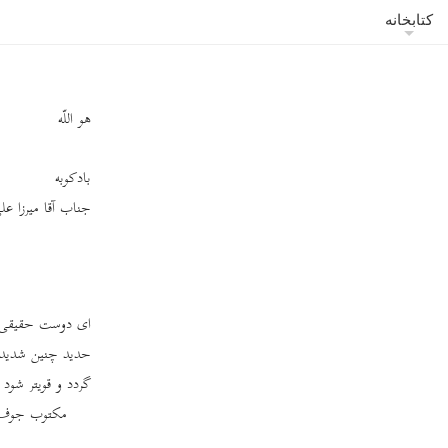
کتابخانه
هو اللّه
بادکوبه
جناب آقا میرزا علی
ای دوست حقیقی در
حدید چنین شدید نه
گردد و قویتر شود
مکتوب جوف ر