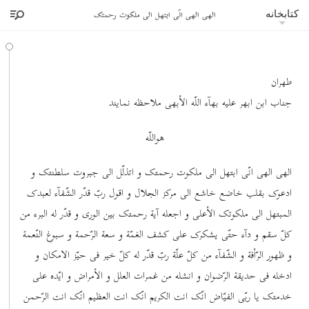
الهی الهی انّی ابتهل الی ملکوت رحمتک
کتابخانه
طهران
جناب ابن ابهر علیه بهآء اللّه الأبهی ملاحظه نمایند
هواللّه
الهی الهی انّی ابتهل الی ملکوت رحمتک و اتذلّل الی جبروت سلطنتک و
ادعوک بقلب خاضع خاشع الی مرکز الجلال و اقول ربّ قدّر الشّفآء لعبدک
المبتهل الی ملکوتک الأعلی و اجعله آیة رحمتک بین الوری و قدّر له البرء من
کلّ سقم و دآء حتّی یشکرک علی کشف الغمّة و سعة الرّحمة و سبوغ النّعمة
و ظهور الرّأفة و الشّفآء من کلّ علّة ربّ قدّر له کلّ خیر فی حیّز الامکان و
ادخله فی حدیقة الرّضوان و انشله من غمرات العلل و الأمراض و ایّده علی
خدمتک یا ربّی الفیّاض انّک انت الکریم انّک انت العظیم انّک انت الرّحمن