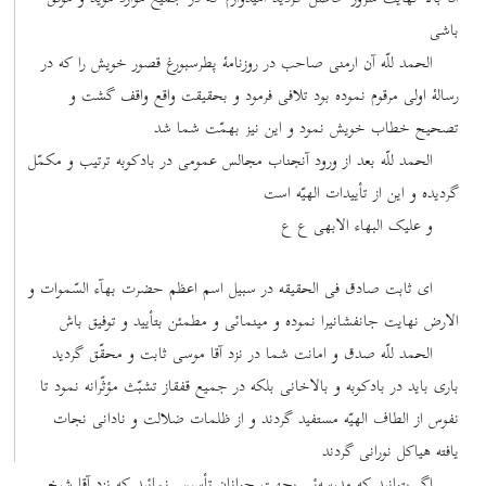
باشی
الحمد للّه آن ارمنی صاحب در روزنامۀ پطرسبورغ قصور خویش را که در
رسالۀ اولی مرقوم نموده بود تلافی فرمود و بحقیقت واقع واقف گشت و
تصحیح خطاب خویش نمود و این نیز بهمّت شما شد
الحمد للّه بعد از ورود آنجناب مجالس عمومی در بادکوبه ترتیب و مکمّل
گردیده و این از تأییدات الهیّه است
و علیک البهاء الابهی ع ع
ای ثابت صادق فی ‌الحقیقه در سبیل اسم اعظم حضرت بهآء السّموات و
الارض نهایت جانفشانیرا نموده و مینمائی و مطمئن بتأیید و توفیق باش
الحمد للّه صدق و امانت شما در نزد آقا موسی ثابت و محقّق گردید
باری باید در بادکوبه و بالاخانی بلکه در جمیع قفقاز تشبّث مؤثّرانه نمود تا
نفوس از الطاف الهیّه مستفید گردند و از ظلمات ضلالت و نادانی نجات
یافته هیاکل نورانی گردند
اگر بتوانید که مدرسه‌ئی بجهت جوانان تأسیس نمائید که نزد آقا شیخ