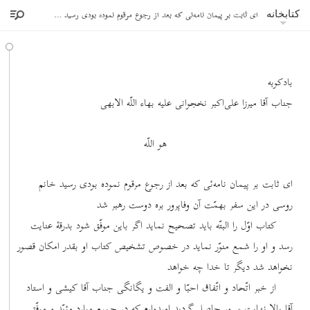
ای ثابت بر پیمان نامه‌ئی که بعد از رجوع مرقوم نموده بودی رسید خانم روسی در این سفر بهمّت
کتابخانه
بادکوبه
جناب آقا میرزا علی‌اکبر نخجوانی علیه بهاء اللّه الابهی
هو اللّه
ای ثابت بر پیمان نامه‌ئی که بعد از رجوع مرقوم نموده بودی رسید خانم
روسی در این سفر بهمّت آن وفاپرور بره دوست رهبر شد
کتاب اوّل را البتّه باید تصحیح نماید اگر باین موفّق شود بدرقۀ عنایت
رسد و او را شمع منوّر نماید در خصوص تشخیص کتاب او بقدر امکان قصور
نخواهد شد دیگر تا خدا چه خواهد
از خبر اتّحاد و اتّفاق احبّا و الفت و یگانگی جناب آقا کیشی و استاد
آقا بالا نهایت سرور حاصل گردید امیدوارم که در جمیع موارد مؤیّد و موفّق