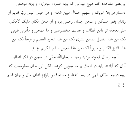
بی‌نظیر مشاهده کنم هیچ میدانی که بچه افسری سرفرازی و بچه موهبتی
دمساز در بلا شریک و سهیم جمال مبین شدی و در حبس انیس ربّ قدیم آن
زندان وقتی مسکن و سجن جمال رحمن بود و آن محل مکان ملیک لامکان
علی‌العجاله تو باین الطاف و عنایت مخصوصی و ما مهجور و مأیوس طوبی
لک من هذا الفضل المبین بشری لک من هذا الجود العظیم و فرحاً لک من
هذا الفوز الکبیر و سروراً لک من هذا العرس الباهر الکریم ع ع
آنچه ارسال فرموده بودید رسید سبحان‌اللّه حتّی در سجن در فکر انفاقید
آنان که آزادند باید در انفاق بر مسجونین کوشند لکن این حال معلومست که
بچه درجه احبّای الهی در بحر انقطاع مستغرق و بلوازم فدای مال و جان قائم
ع ‌ع