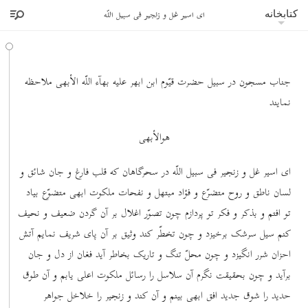
ای اسیر غل و زنجیر فی سبیل اللّه
کتابخانه
جناب مسجون در سبیل حضرت قیّوم ابن ابهر علیه بهآء اللّه الأبهی ملاحظه
نمایند
هوالأبهی
ای اسیر غل و زنجیر فی سبیل اللّه در سحرگاهان که قلب فارغ و جان شائق و
لسان ناطق و روح متضرّع و فؤاد مبتهل و نفحات ملکوت ابهی متضوّع بیاد
تو افتم و بذکر و فکر تو پردازم چون تصوّر اغلال بر آن گردن ضعیف و نحیف
کنم سیل سرشک برخیزد و چون تخطّر کند وثیق بر آن پای شریف نمایم آتش
احزان شرر انگیزد و چون محلّ تنگ و تاریک بخاطر آید فغان از دل و جان
برآید و چون بحقیقت نگرم آن سلاسل را رسائل ملکوت اعلی یابم و آن طوق
حدید را شوق جدید افق ابهی بینم و آن کند و زنجیر را خلاخل جواهر