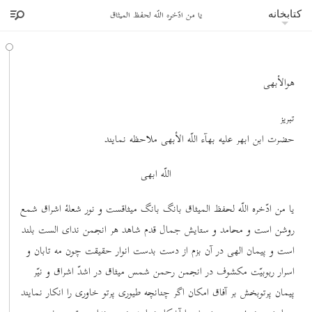
یا من ادّخره اللّه لحفظ المیثاق
کتابخانه
هوالأبهی
تبریز
حضرت ابن ابهر علیه بهآء اللّه الأبهی ملاحظه نمایند
اللّه ابهی
یا من ادّخره اللّه لحفظ المیثاق بانگ بانگ میثاقست و نور شعلۀ اشراق شمع
روشن است و محامد و ستایش جمال قدم شاهد هر انجمن ندای الست بلند
است و پیمان الهی در آن بزم از دست بدست انوار حقیقت چون مه تابان و
اسرار ربوبیّت مکشوف در انجمن رحمن شمس میثاق در اشدّ اشراق و نیّر
پیمان پرتوبخش بر آفاق امکان اگر چنانچه طیوری پرتو خاوری را انکار نمایند