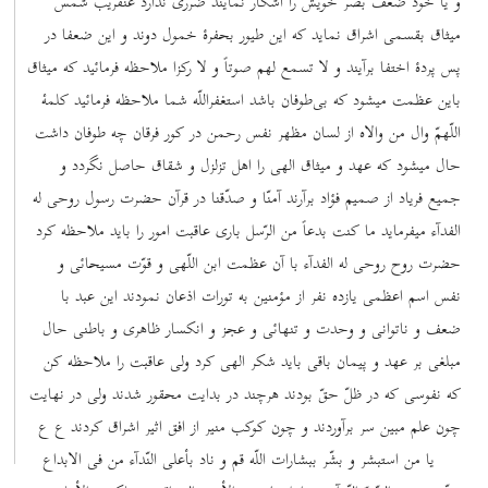
و یا خود ضعف بصر خویش را آشکار نمایند ضرری ندارد عنقریب شمس
میثاق بقسمی اشراق نماید که این طیور بحفرۀ خمول دوند و این ضعفا در
پس پردۀ اختفا برآیند و لا تسمع لهم صوتاً و لا رکزا ملاحظه فرمائید که میثاق
باین عظمت میشود که بی‌طوفان باشد استغفراللّه شما ملاحظه فرمائید کلمۀ
اللّهمّ وال من والاه از لسان مظهر نفس رحمن در کور فرقان چه طوفان داشت
حال میشود که عهد و میثاق الهی را اهل تزلزل و شقاق حاصل نگردد و
جمیع فریاد از صمیم فؤاد برآرند آمنّا و صدّقنا در قرآن حضرت رسول روحی له
الفدآء میفرماید ما کنت بدعاً من الرّسل باری عاقبت امور را باید ملاحظه کرد
حضرت روح روحی له الفدآء با آن عظمت ابن اللّهی و قوّت مسیحائی و
نفس اسم اعظمی یازده نفر از مؤمنین به تورات اذعان نمودند این عبد با
ضعف و ناتوانی و وحدت و تنهائی و عجز و انکسار ظاهری و باطنی حال
مبلغی بر عهد و پیمان باقی باید شکر الهی کرد ولی عاقبت را ملاحظه کن
که نفوسی که در ظلّ حقّ بودند هرچند در بدایت محقور شدند ولی در نهایت
چون علم مبین سر برآوردند و چون کوکب منیر از افق اثیر اشراق کردند ع ع
یا من استبشر و بشّر ببشارات اللّه قم و ناد بأعلی النّدآء من فی الابداع