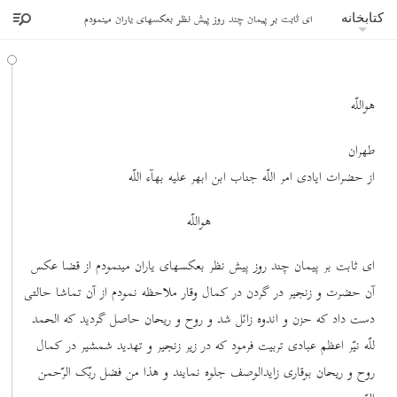
ای ثابت بر پیمان چند روز پیش نظر بعکسهای یاران مینمودم
کتابخانه
هواللّه
طهران
از حضرات ایادی امر اللّه جناب ابن ابهر علیه بهآء اللّه
هواللّه
ای ثابت بر پیمان چند روز پیش نظر بعکسهای یاران مینمودم از قضا عکس
آن حضرت و زنجیر در گردن در کمال وقار ملاحظه نمودم از آن تماشا حالتی
دست داد که حزن و اندوه زائل شد و روح و ریحان حاصل گردید که الحمد
للّه نیّر اعظم عبادی تربیت فرمود که در زیر زنجیر و تهدید شمشیر در کمال
روح و ریحان بوقاری زایدالوصف جلوه نمایند و هذا من فضل ربّک الرّحمن