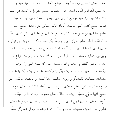
وحدت عالم انسانی فرموده آنچه را موانع اتّحاد است مذمّت میفرماید و هر
چه سبب اتّفاق و اتّحاد است مدح مینماید جمیع بشر را بر اتّحاد در جمیع
مراتب تشویق میفرماید جمیع انبیای الهی بجهت محبّت بین بشر مبعوث
شدند جمیع کتب الهی بجهت اتّحاد عالم انسانی نازل شده جمیع انبیا
خادم حقیقت بودند و تعالیمشان جمیع حقیقت و حقیقت یکی است تعدّد
قبول نکند لهذا اساس ادیان الهی جمیعاً یکی است لکن با وجود این نهایت
اسف است که تقالیدی بمیان آمده که ابداً دخلی باساس تعالیم انبیا ندارد
چون این تقالید مختلف است لهذا سبب اختلاف شده و بین بشر نزاع و
جدال حاصل گشته و حرب و قتال بمیان آمده که بنیان الهی را خراب
میکنند مانند حیوانات درّنده یک‌دیگر را میکشند خانمان یک‌دیگر را خراب
مینمایند مملکت یک‌دیگر را ویران میکنند خدا انسان را بجهت محبّت خلق
فرموده بعالم انسانی تجلّی محبّت نموده سبب اتّحاد کائنات محبّت بوده
جمیع انبیا مروّج محبّت بوده‌اند حالا انسان مقاومت رضای الهی میکند
بآنچه مخالف رضای الهی است عمل مینماید لهذا از بدایت تاریخ تا بحال
عالم راحت ننموده همیشه حرب و قتال بوده همیشه قلوب از هم‌دیگر متنفّر