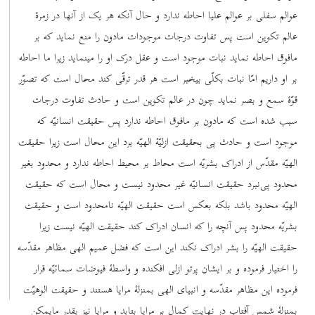
عوالم سفلی بر عوالم علیا احاطه ندارد و حال آنکه هر یک از آنها در زمرۀ
عالم تکوین است پس تفاوت درجات موجودات مادون را منع نماید که بر
مافوق احاطه نماید نبات موجود است و عقل درک او را مینماید زیرا ما احاطه
بر او داریم امّا نبات بکلّی بیخبر است هر قدر ترقّی کند محال است که تصوّر
قوّۀ سمع و بصر نماید چون در عالم تکوین است و حادث تفاوت درجات
سبب شده است که مادون بر مافوق احاطه ندارد پس حقیقت انسانیّه که
موجود است و حادث پی بحقیقت ازلیّۀ الهیّه برد این محال است زیرا حقیقت
الهیّه مقدّس از ادراک بشریّه است محاط بر محیط احاطه ندارد و محدود بغیر
محدود پی‌نبرد حقیقت انسانیّه غیر محدود نیست و محال است که حقیقت
الهیّه محدود باشد بلکه بعکس است حقیقت الهیّه نامحدود است و حقیقت
بشریّه محدود پس آنچه را که انسان ادراک کند حقیقت الهیّه نیست زیرا
حقیقت الهیّه را بشر ادراک نکند این است که فضل عمیم الهی مظاهر مقدّسه
را اختیار فرموده و بر ایشان پرتو ازلی افکنده و واسطۀ فیوضات سمائیّه قرار
فرموده این مظاهر مقدّسه و انبیای الهی بمنزلۀ مرایا هستند و حقیقت الوهیّت
بمنزلۀ شمس آفتاب در نهایت کمال بر مرایا بتابد و مرایا نیز بقدر مایمکن