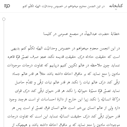
در این انجمن محترم میخواهم در خصوص وحدانیّت الهیّه تکلّم کنم
کتابخانه
خطابۀ حضرت عبدالبهآء در مجمع عمومی در کلیسا
در این انجمن محترم میخواهم در خصوص وحدانیّت الهیّه تکلّم کنم بدیهی
است که حقیقت حادثه درک حقیقت قدیمه نکند عجز صرف تصوّر قوّۀ قاهره
ننماید چون ملاحظه در عالم تکوین کنیم دریابیم که تفاوت درجات موجودات
مادون را منع نماید که بر مافوق احاطه داشته باشد مثلاً هر قدر عالم جماد
ترقّی کند درک عالم نبات را نکند هر قدر عالم نبات ترقّی و تقدّم حاصل
نماید تصوّر قوّۀ ممیّزۀ حیوانیّه را نکند هر قدر حیوان ترقّی کند درک قوای
درّاکۀ انسانیّه را نکند زیرا این خارج از دائرۀ احساسات او است هرچند وجود
دارد ولی از عالم انسان بی‌خبر است عالم انسان فوق تصوّر او است پس هر
قدر حیوان ترقّی کند درک حقیقت انسانیّه ننماید این است که تفاوت درجات
موجودات مادون را منع نماید که بر مافوق احاطه داشته باشد و هیچیک از