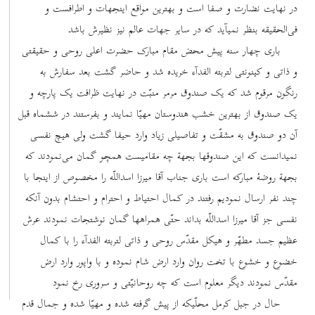
در نهایت نضارت و صفا است و بهترین مواقع اینجهات و اطرافست و
فی‌الحقیقه بنظر نمیآید که در سایر جهات عالم نیز نظیرش باشد
باری چهار سنه پیش محض مقام مبارک حضرت اعلی روحی و حقیقتی
و ذاتی و کینونتی لتربته الفدآء خریده شد و حاضر گشت بعد سفارش به
رنگون مرقوم شد که یک صندوق مرمر منبّت در نهایت ظرافت یک پارچه و
یک صندوق از بهترین خشب هندوستان مهیّا نمایند و بفرستند در ششماه قبل
آن دو صندوق به مشقّت و تفاصیلی زیاد وارد حیفا گشت ولی هیچ نفسی
نمیدانست که این صندوقها بجهة چه مقامیست همچو گمان می‌نمودند که
بجهة روضۀ مبارکه است باری جناب آقا میرزا اسداللّه را مخصوص از اینجا با
چند نفر ارسال نمودیم رفتند در کمال احتیاط و احترام و احتشام بدون آنکه
نفسی جز آقا میرزا اسداللّه بداند حتّی همراهها گمان نوشتجات نمودند عرش
عظیم جسد مطهّر و هیکل مقدّس روحی و ذاتی لتربته الفدآء را با کمال
خضوع و خشوع با تخت روان وارد ارض شام نموده و با واپور وارد ارض
مقدّس نمودند دیگر معلوم است که چه روحانیّتی و سروری رخ نمود
حال در جبل کرمل محلّیکه از پیش گرفته شده و مهیّا شده و جمال قدم