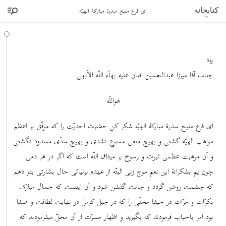
ای فرع ملیح سدرۀ مبارکۀ الهیّه
کتابخانه
یزد
جناب آقا میرزا عبدالحسین افنان علیه بهآء اللّه الأبهی
هواللّه
ای فرع ملیح سدرۀ مبارکۀ الهیّه شکر کن حضرت احدیّت را که موفّق بر اعظم
مواهب الهیّه گشتی و بهیچ منعی ممنوع نشدی و بهیچ سدّی مسدود نگشتی
و آن موهبت عظمی ثبوت و رسوخ بر میثاق اللّه است که اگر در هر دمی
چون یم بشکرانۀ این نعم موج زنی البتّه از عهده برنیائی حال بشارتی بتو دهم
که چشمت روشن گردد و جانت گلشن شود و آن اینست که جمال مبارک
بکرّات و مرّات در حیفا محلّی را که در جبل کرمل در نهایت لطافت و صفا
بود امر باحباب فرمودند که بگیرید و اظهار مسرّت از آن محلّ میفرمودند که