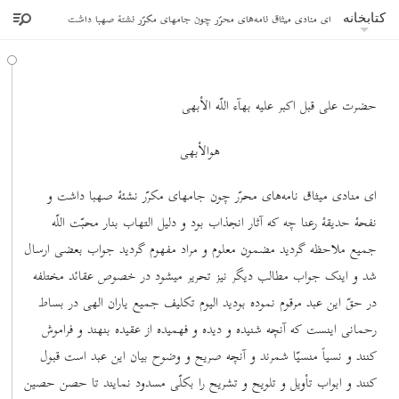
ای منادی میثاق نامه‌های محرّر چون جامهای مکرّر نشئۀ صهبا داشت
کتابخانه
حضرت علی قبل اکبر علیه بهآء اللّه الأبهی
هوالأبهی
ای منادی میثاق نامه‌های محرّر چون جامهای مکرّر نشئۀ صهبا داشت و
نفحۀ حدیقۀ رعنا چه که آثار انجذاب بود و دلیل التهاب بنار محبّت اللّه
جمیع ملاحظه گردید مضمون معلوم و مراد مفهوم گردید جواب بعضی ارسال
شد و اینک جواب مطالب دیگر نیز تحریر میشود در خصوص عقائد مختلفه
در حقّ این عبد مرقوم نموده بودید الیوم تکلیف جمیع یاران الهی در بساط
رحمانی اینست که آنچه شنیده و دیده و فهمیده از عقیده بنهند و فراموش
کنند و نسیاً منسیّا شمرند و آنچه صریح و وضوح بیان این عبد است قبول
کنند و ابواب تأویل و تلویح و تشریح را بکلّی مسدود نمایند تا حصن حصین