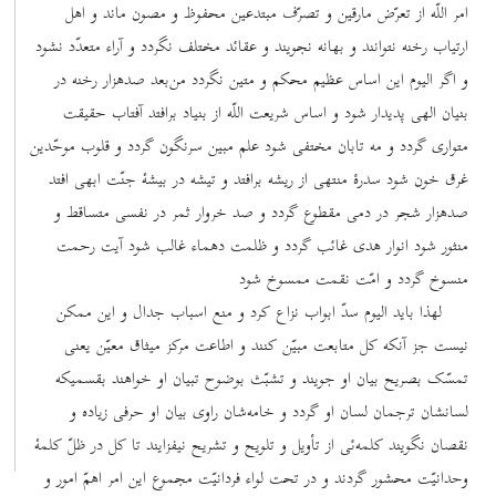
امر اللّه از تعرّض مارقین و تصرّف مبتدعین محفوظ و مصون ماند و اهل
ارتیاب رخنه نتوانند و بهانه نجویند و عقائد مختلف نگردد و آراء متعدّد نشود
و اگر الیوم این اساس عظیم محکم و متین نگردد من‌بعد صدهزار رخنه در
بنیان الهی پدیدار شود و اساس شریعت اللّه از بنیاد برافتد آفتاب حقیقت
متواری گردد و مه تابان مختفی شود علم مبین سرنگون گردد و قلوب موحّدین
غرق خون شود سدرۀ منتهی از ریشه برافتد و تیشه در بیشۀ جنّت ابهی افتد
صدهزار شجر در دمی مقطوع گردد و صد خروار ثمر در نفسی متساقط و
منثور شود انوار هدی غائب گردد و ظلمت دهماء غالب شود آیت رحمت
منسوخ گردد و امّت نقمت ممسوخ شود
لهذا باید الیوم سدّ ابواب نزاع کرد و منع اسباب جدال و این ممکن
نیست جز آنکه کل متابعت مبیّن کنند و اطاعت مرکز میثاق معیّن یعنی
تمسّک بصریح بیان او جویند و تشبّث بوضوح تبیان او خواهند بقسمیکه
لسانشان ترجمان لسان او گردد و خامه‌شان راوی بیان او حرفی زیاده و
نقصان نگویند کلمه‌ئی از تأویل و تلویح و تشریح نیفزایند تا کل در ظلّ کلمۀ
وحدانیّت محشور گردند و در تحت لواء فردانیّت مجموع این امر اهمّ امور و