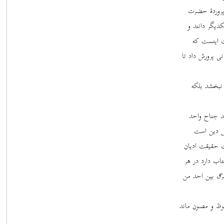
پروردۀ حضرت
دیگر دانند و
ت اینست که
نی پرورش داد تا
نبخشد بلکه
ید جناح واحد
ئض دین است
 حقیقت ادیان
اب دارد در هر
ّق بین احد من
وظ و مصون ماند