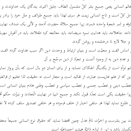
عالم انسانی یعنی جمیع بشر کلّ مشمول الطاف جلیل اکبرند بندگان یک خداوندند و 
ل کلّ است و تاج انسانی زینت هر سری لهذا باید جمیع طوائف و ملل خود را برادر یک
فه و ثمر شجرۀ واحده شمرند زیرا جمیع سلالۀ حضرت آدمند و لآلی یک صدف نهای
انانند جاهلانند باید هدایت نمود مریضانند باید معالجه کرد طفلانند باید در آغوش مهربا
 و جلا لازم تا درخشنده و روشن گردند
دین اساس الفت و محبّت است و بنیان ارتباط و وحدت دین اگر سبب عداوت گردد الفت 
 عدم دین به از وجود آنست و تجرّد از دین مرجّح بر آن
علم توأم است از یکدیگر انفکاک ننماید و از برای انسان دو بال است که بآن پرواز نما
ن که از علم عاریست عبارت از تقالید است و مجاز است نه حقیقت لذا تعلیم از فرا
 تعصّب دینی و تعصّب جنسی و تعصّب سیاسی و تعصّب وطنی هادم بنیان انسانی است
را حقیقت یکی است تعدّد قبول نکند و جمیع انبیا در نهایت اتّحادند و نبوّت حکم آفت
 طلوع نماید لهذا هر سلفی اخبار از خلف فرموده و هر خلفی تصدیق سلف کرده لا نفر
ت بین بشرست و اخوّت تامّ عدل چنین اقتضا نماید که حقوق نوع انسانی جمیعاً محف
ن باشد و این از لوازم ذاتیّۀ هیئت اجتماعیّه است