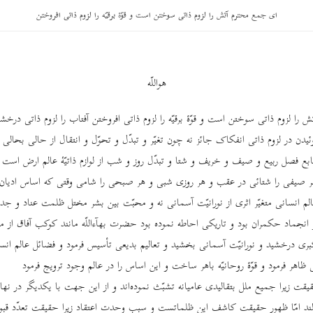
ای جمع محترم آتش را لزوم ذاتی سوختن است و قوّۀ برقیّه را لزوم ذاتی افروختن
هواللّه
 را لزوم ذاتی سوختن است و قوّۀ برقیّه را لزوم ذاتی افروختن آفتاب را لزوم ذاتی د
روئیدن در لزوم ذاتی انفکاک جائز نه چون تغیّر و تبدّل و تحوّل و انتقال از حالی بحالی از 
بع فصل ربیع و صیف و خریف و شتا و تبدّل روز و شب از لوازم ذاتیّۀ عالم ارض است 
 صیفی را شتائی در عقب و هر روزی شبی و هر صبحی را شامی وقتی که اساس ادیان 
م انسانی متغیّر اثری از نورانیّت آسمانی نه و محبّت بین بشر مختل ظلمت عناد و جدا
جماد حکمران بود و تاریکی احاطه نموده بود حضرت بهآءاللّه مانند کوکب آفاق از مش
بری درخشید و نورانیّت آسمانی بخشید و تعالیم بدیعی تأسیس فرمود و فضائل عالم ان
اهر فرمود و قوّۀ روحانیّه باهر ساخت و این اساس را در عالم وجود ترویج فرمود
حقیقت زیرا جمیع ملل بتقالیدی عامیانه تشبّث نموده‌اند و از این جهت با یکدیگر در ن
ند امّا ظهور حقیقت کاشف این ظلماتست و سبب وحدت اعتقاد زیرا حقیقت تعدّد قبو