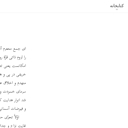
کتابخانه
ای جمع محترم آتش
را لزوم ذاتی قوّۀ 
امکانست یعنی تتا
خریفی در پی و هر
منهدم و اخلاق عال
سرمای خمودت و ان
شد انوار هدایت ک
و فیوضات آسمانی ظ
اوّلاً تحرّی 
غایت نزاع و جدال