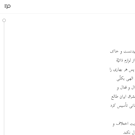
رخشیدنست و خاک
لوازم ذاتیّۀ
پس هر بهاری را
الهی بکلّی
ل و قتال و
رق ایران طالع
سانی تأسیس کرد
هایت اختلاف و
ل نکند