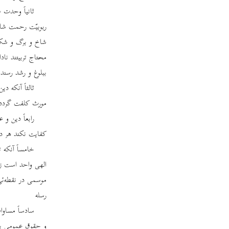
ثانیاً وحدت 
ربوبیّت رحمت شام
شاخ و برگ و شکو
محتاج تربیتند ناد
ببلوغ و رشد رسند
ثالثاً آنکه 
مورث کلفت گردد و
رابعاً دین و 
کفایت نکند هر دی
خامساً آنکه
الهی واحد است زی
موسمی در نقطه‌ئی
رسله
سادساً مساوا
و حقوق عمومی یکسا